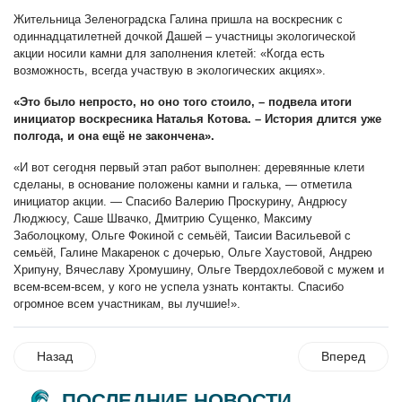
Жительница Зеленоградска Галина пришла на воскресник с
одиннадцатилетней дочкой Дашей – участницы экологической
акции носили камни для заполнения клетей: «Когда есть
возможность, всегда участвую в экологических акциях».
«Это было непросто, но оно того стоило, – подвела итоги
инициатор воскресника Наталья Котова. – История длится уже
полгода, и она ещё не закончена».
«И вот сегодня первый этап работ выполнен: деревянные клети
сделаны, в основание положены камни и галька, — отметила
инициатор акции. — Спасибо Валерию Проскурину, Андрюсу
Люджюсу, Саше Швачко, Дмитрию Сущенко, Максиму
Заболоцкому, Ольге Фокиной с семьёй, Таисии Васильевой с
семьёй, Галине Макаренок с дочерью, Ольге Хаустовой, Андрею
Хрипуну, Вячеславу Хромушину, Ольге Твердохлебовой с мужем и
всем-всем-всем, у кого не успела узнать контакты. Спасибо
огромное всем участникам, вы лучшие!».
Назад
Вперед
ПОСЛЕДНИЕ НОВОСТИ