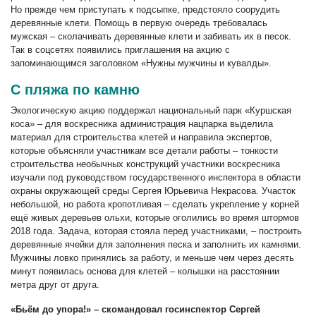
Но прежде чем приступать к подсыпке, предстояло соорудить
деревянные клети. Помощь в первую очередь требовалась
мужская – сколачивать деревянные клети и забивать их в песок.
Так в соцсетях появились приглашения на акцию с
запоминающимся заголовком «Нужны мужчины и кувалды».
С пляжа по камню
Экологическую акцию поддержал национальный парк «Куршская
коса» – для воскресника администрация нацпарка выделила
материал для строительства клетей и направила экспертов,
которые объясняли участникам все детали работы – тонкости
строительства необычных конструкций участники воскресника
изучали под руководством государственного инспектора в области
охраны окружающей среды Сергея Юрьевича Некрасова. Участок
небольшой, но работа кропотливая – сделать укрепление у корней
ещё живых деревьев ольхи, которые оголились во время штормов
2018 года. Задача, которая стояла перед участниками, – построить
деревянные ячейки для заполнения песка и заполнить их камнями.
Мужчины ловко принялись за работу, и меньше чем через десять
минут появилась основа для клетей – колышки на расстоянии
метра друг от друга.
«Бьём до упора!» – скомандовал госинспектор Сергей