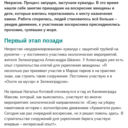
Некрасов. Процесс запущен, застучали кувалды. В это время
нашли себе занятие пришедшие на воскресник женщины и
дети, которые взялись перетаскивать к месту назначения
камни. Работа спорилась, людей становилось всё больше –
увидев движение, к участникам воскресника присоединялись
прохожие, гулявшие у моря.
Первый этап позади
Непростая «модернизированная» кувалда с защитной трубкой на
рукоятке – у постоянного участника экологических мероприятий,
жителя Зеленоградска Александра Швачко. У Александра уже есть
опыт строительства клетей для укрепления авандюны: «Я
несколько раз принимал участие в Марше парков и на практике
знаю, как строить такие сооружения. Постоянно участвую и в
«Охоте на мусор» в Зеленоградске».
На призыв Натальи Котовой откликнулся и гид из Калининграда
Максим, который, как выяснилось, участвует во многих
мероприятиях экологической направленности: «Езжу на уборку
памятников истории с волонтёрским движением «Хранители руин».
Сегодня как раз очередной воскресник, но я решил помочь здесь. В
строительстве сооружений для укрепления берега участвую
впервые – интересный опыт!».