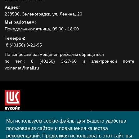
Адрес:
238530, Зеленоградск, ул. Ленина, 20
Мы работаем:
Понедельник-пятница, 09:00 - 18:00
Телефон:
8 (40150) 3-21-95
По вопросам размещения рекламы обращаться
по тел.: 8 (40150) 3-27-60 и электронной почте
volnanet@mail.ru
Сайт создан при поддержке ООО "ЛУКОЙЛ-КМН" на средства
гранта, полученного в рамках XIII Конкурса социальных и
Мы используем cookie-файлы для Вашего удобства
культурных проектов ПАО "ЛУКОЙЛ" на территории
пользования сайтом и повышения качества
Калининградской области в 2020 году
рекомендаций. Продолжая использовать этот сайт, вы
Согласие на обработку персональных данных