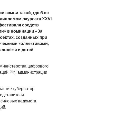
Помощь бойцам
и семьи такой, где б не
05.08.2026
 дипломом лауреата XXVI
фестиваля средств
ВЛАСТЬ
и» в номинации «За
«Второй старт» для
оектах, созданных при
ветеранов СВО
рческими коллективами,
05.08.2026
лодёжи и детей
РАЗЪЯСНЯЕМ
Контракт с новой
 Министерства цифрового
выплатой
каций РФ, администрации
05.08.2026
частие губернатор
редставители
 силовых ведомств,
ий.