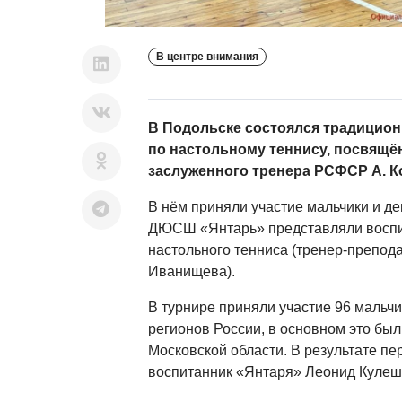
В центре внимания
В Подольске состоялся традицио
по настольному теннису, посвящё
заслуженного тренера РСФСР А. К
В нём приняли участие мальчики и дев
ДЮСШ «Янтарь» представляли воспи
настольного тенниса (тренер-препод
Иванищева).
В турнире приняли участие 96 мальчик
регионов России, в основном это бы
Московской области. В результате пе
воспитанник «Янтаря» Леонид Кулеш