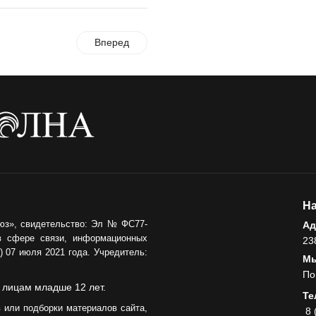
Где хранить
велосипед?
Вперед
06.08.2026
ОБРАТНАЯ СВЯЗЬ
Администрация
онлайн
06.08.2026
ВЛАСТЬ
День памяти и
«Симфония
На
народов»
юз», свидетельство: Эл № ФС77-
Ад
в сфере связи, информационных
23
06.08.2026
 07 июля 2021 года. Учредитель:
Мы
ОБЩЕСТВО
По
 лицам младше 12 лет.
Новый настил на
Те
экотропе
 или подборки материалов сайта,
8 