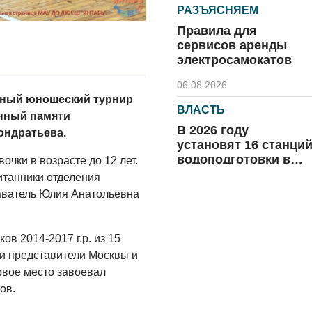
РАЗЪЯСНЯЕМ
Правила для
сервисов аренды
электросамокатов
06.08.2026
нный юношеский турнир
ВЛАСТЬ
нный памяти
В 2026 году
ондратьева.
установят 16 станци
водоподготовки в
очки в возрасте до 12 лет.
посёлках области
танники отделения
06.08.2026
аватель Юлия Анатольевна
ВЛАСТЬ
Новый учебный год 
ов 2014-2017 г.р. из 15
готовность к
ли представители Москвы и
отопительному
рвое место завоевал
сезону
06.08.2026
ов.
РАЗЪЯСНЯЕМ