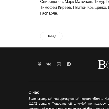
Спиридонов, Марк Маточкин, Тимур Г
Тимофей Киреев, Платон Крыщенко, 
Гаспарян.
Назад
О нас
Зеленоградский информационный портал «Волна Нь
81242 выдано Федеральной службой по надзору 
технологий и массовых коммуникаций (Роскомнадзор)