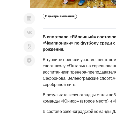
В центре внимания
В спортзале «Яблочный» состоял
«Чемпионики» по футболу среди с
рождения.
В турнире приняли участие шесть ко
спортшколу «Янтарь» на соревнован
воспитанники тренера-преподавател
Сафронова. Зеленоградские спортсм
серебряной лиге.
В результате зеленоградцы стали по
команды «Юниор» (второе место) и «F
В составе зеленоградской команды Д