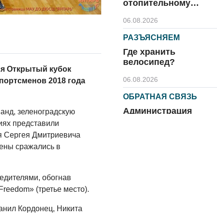
отопительному
сезону
06.08.2026
РАЗЪЯСНЯЕМ
Где хранить
велосипед?
ся Открытый кубок
06.08.2026
портсменов 2018 года
ОБРАТНАЯ СВЯЗЬ
Администрация
манд, зеленоградскую
онлайн
иях представили
я Сергея Дмитриевича
06.08.2026
ены сражались в
ВЛАСТЬ
День памяти и
бедителями, обогнав
«Симфония
reedom» (третье место).
народов»
06.08.2026
анил Кордонец, Никита