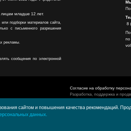
05.08.2026
Мы
По
 лицам младше 12 лет.
Те
 или подборки материалов сайта,
8 
лько с письменного разрешения
По
по
ах рекламы.
vo
влять сообщения по электронной
Согласие на обработку персон
Разработка, поддержка и прод
© 2026 МАУ «Редакция общест
а средства гранта,
ования сайтом и повышения качества рекомендаций. Продо
и культурных проектов ПАО
персональных данных.
и в 2020 году