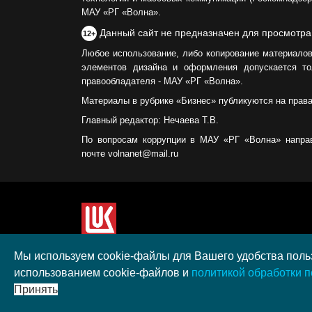
МАУ «РГ «Волна».
Данный сайт не предназначен для просмотра
12+
Любое использование, либо копирование материалов
элементов дизайна и оформления допускается то
правообладателя - МАУ «РГ «Волна».
Материалы в рубрике «Бизнес» публикуются на прав
Главный редактор: Нечаева Т.В.
По вопросам коррупции в МАУ «РГ «Волна» напра
почте volnanet@mail.ru
Сайт создан при поддержке ООО "ЛУКОЙЛ-КМН" н
Мы используем cookie-файлы для Вашего удобства польз
полученного в рамках XIII Конкурса социальных 
использованием cookie-файлов и
политикой обработки 
"ЛУКОЙЛ" на территории Калининградской област
Принять