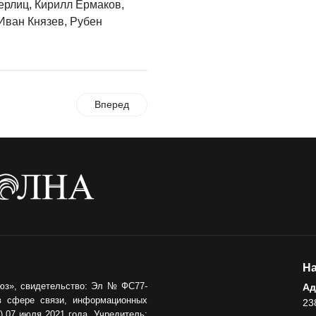
ерлиц, Кирилл Ермаков,
ОБЩЕСТВО
Иван Князев, Рубен
Новый настил на
экотропе
05.08.2026
ОБЩЕСТВО
Вперед
Помощь бойцам
05.08.2026
ВЛАСТЬ
«Второй старт» для
ветеранов СВО
05.08.2026
РАЗЪЯСНЯЕМ
На
Контракт с новой
юз», свидетельство: Эл № ФС77-
Ад
выплатой
в сфере связи, информационных
23
 07 июля 2021 года. Учредитель: