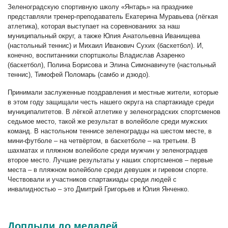
Зеленоградскую спортивную школу «Янтарь» на празднике
представляли тренер-преподаватель Екатерина Муравьева (лёгкая
атлетика), которая выступает на соревнованиях за наш
муниципальный округ, а также Юлия Анатольевна Иванищева
(настольный теннис) и Михаил Иванович Сухих (баскетбол). И,
конечно, воспитанники спортшколы Владислав Азаренко
(баскетбол), Полина Борисова и Элина Симонавичуте (настольный
теннис), Тимофей Поломарь (самбо и дзюдо).
Принимали заслуженные поздравления и местные жители, которые
в этом году защищали честь нашего округа на спартакиаде среди
муниципалитетов. В лёгкой атлетике у зеленоградских спортсменов
седьмое место, такой же результат в волейболе среди мужских
команд. В настольном теннисе зеленоградцы на шестом месте, в
мини-футболе – на четвёртом, в баскетболе – на третьем. В
шахматах и пляжном волейболе среди мужчин у зеленоградцев
второе место. Лучшие результаты у наших спортсменов – первые
места – в пляжном волейболе среди девушек и гиревом спорте.
Чествовали и участников спартакиады среди людей с
инвалидностью – это Дмитрий Григорьев и Юлия Янченко.
Доплыли до медалей