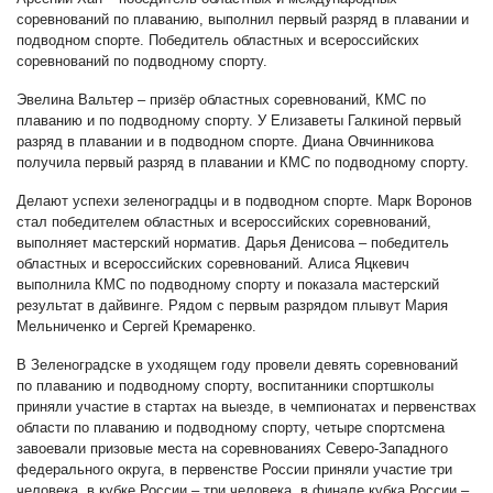
соревнований по плаванию, выполнил первый разряд в плавании и
подводном спорте. Победитель областных и всероссийских
соревнований по подводному спорту.
Эвелина Вальтер – призёр областных соревнований, КМС по
плаванию и по подводному спорту. У Елизаветы Галкиной первый
разряд в плавании и в подводном спорте. Диана Овчинникова
получила первый разряд в плавании и КМС по подводному спорту.
Делают успехи зеленоградцы и в подводном спорте. Марк Воронов
стал победителем областных и всероссийских соревнований,
выполняет мастерский норматив. Дарья Денисова – победитель
областных и всероссийских соревнований. Алиса Яцкевич
выполнила КМС по подводному спорту и показала мастерский
результат в дайвинге. Рядом с первым разрядом плывут Мария
Мельниченко и Сергей Кремаренко.
В Зеленоградске в уходящем году провели девять соревнований
по плаванию и подводному спорту, воспитанники спортшколы
приняли участие в стартах на выезде, в чемпионатах и первенствах
области по плаванию и подводному спорту, четыре спортсмена
завоевали призовые места на соревнованиях Северо-Западного
федерального округа, в первенстве России приняли участие три
человека, в кубке России – три человека, в финале кубка России –