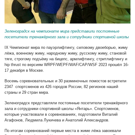
Зеленоградск на чемпионате мира представили постоянные
посетители тренажёрного зала и сотрудники спортивной школы
IX Чемпионат мира по пауэрлифтингу, силовому двоеборью, жиму
лёжа, военному жиму, народному жиму, русскому жиму, становой
тяге, строгому подъёму на бицепс, армлифтингу, стритлифтингу и
hip thrust по версиям WRPF/WEPF/WAF/САР/WSF 2023 прошёл 16-
17 декабря в Москве.
Восемь соревновательных и 30 разминочных помостов встретили
2347 спортсменов из 426 городов России, 82 регионов нашей
страны и 29 стран мира.
Зеленоградск представляли постоянные посетители тренажёрного
зала и сотрудники спортивной школы «Янтарь». Спортсменов,
которые участвовали в соревнованиях, подготовили Виталий
Агафонов, Людмила Лукичева и Анатолий Александров.
По итогам соревнований первые места в жиме лёжа завоевали