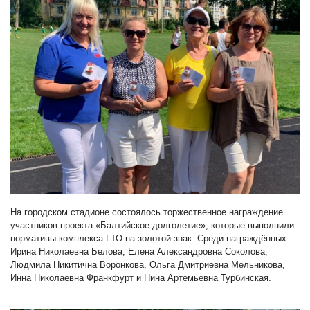
На городском стадионе состоялось торжественное награждение
участников проекта «Балтийское долголетие», которые выполнили
нормативы комплекса ГТО на золотой знак. Среди награждённых —
Ирина Николаевна Белова, Елена Александровна Соколова,
Людмила Никитична Воронкова, Ольга Дмитриевна Мельникова,
Инна Николаевна Франкфурт и Нина Артемьевна Турбинская.