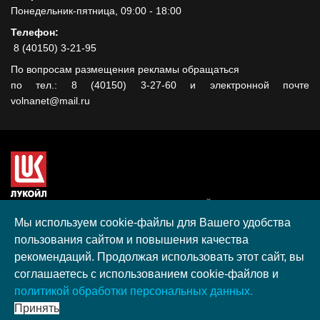
Понедельник-пятница, 09:00 - 18:00
Телефон:
8 (40150) 3-21-95
По вопросам размещения рекламы обращаться
по тел.: 8 (40150) 3-27-60 и электронной почте
volnanet@mail.ru
Сайт создан при поддержке ООО "ЛУКОЙЛ-КМН" на средства
гранта, полученного в рамках XIII Конкурса социальных и
Мы используем cookie-файлы для Вашего удобства
культурных проектов ПАО "ЛУКОЙЛ" на территории
пользования сайтом и повышения качества
Калининградской области в 2020 году
рекомендаций. Продолжая использовать этот сайт, вы
Согласие на обработку персональных данных
соглашаетесь с использованием cookie-файлов и
Разработка, поддержка и продвижение S-Media group
политикой обработки персональных данных.
© 2026 МАУ «Редакция общественно-политической газеты
Принять
«Волна»