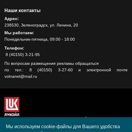
Наши контакты
Адрес:
238530, Зеленоградск, ул. Ленина, 20
Мы работаем:
Понедельник-пятница, 09:00 - 18:00
Телефон:
8 (40150) 3-21-95
По вопросам размещения рекламы обращаться
по тел.: 8 (40150) 3-27-60 и электронной почте
volnanet@mail.ru
Сайт создан при поддержке ООО "ЛУКОЙЛ-КМН" на средства
гранта, полученного в рамках XIII Конкурса социальных и
Мы используем cookie-файлы для Вашего удобства
культурных проектов ПАО "ЛУКОЙЛ" на территории