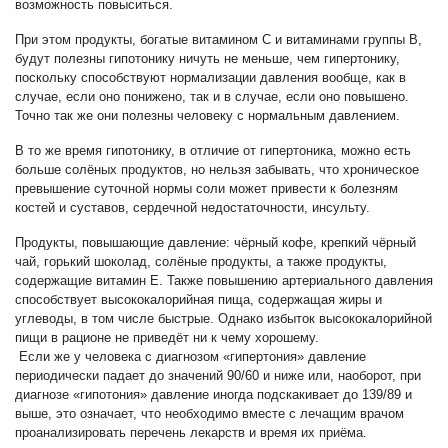
возможность повыситься.
При этом продукты, богатые витамином С и витаминами группы В,
будут полезны гипотонику ничуть не меньше, чем гипертонику,
поскольку способствуют нормализации давления вообще, как в
случае, если оно понижено, так и в случае, если оно повышено.
Точно так же они полезны человеку с нормальным давлением.
В то же время гипотонику, в отличие от гипертоника, можно есть
больше солёных продуктов, но нельзя забывать, что хроническое
превышение суточной нормы соли может привести к болезням
костей и суставов, сердечной недостаточности, инсульту.
Продукты, повышающие давление: чёрный кофе, крепкий чёрный
чай, горький шоколад, солёные продукты, а также продукты,
содержащие витамин Е. Также повышению артериального давления
способствует высококалорийная пища, содержащая жиры и
углеводы, в том числе быстрые. Однако избыток высококалорийной
пищи в рационе не приведёт ни к чему хорошему.
Если же у человека с диагнозом «гипертония» давление
периодически падает до значений 90/60 и ниже или, наоборот, при
диагнозе «гипотония» давление иногда подскакивает до 139/89 и
выше, это означает, что необходимо вместе с лечащим врачом
проанализировать перечень лекарств и время их приёма.