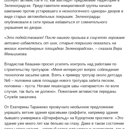
Волнует активистов и то, как выглядят придомовые территории в
Зеленоградске. Представители инициативной группы начали
кампанию против устаревшего и неэкологичного «декора» дворов в
виде старых автомобильных покрышек. Зеленоградцы
опубликовали в сети призыв избавиться от сомнительного
украшения во дворах.
«Это подействовало! После нашего призыва в соцсетях горожане
активно избавлялись от шин, старые покрышки оказались на
многих контейнерных площадках Зеленоградска», – сказала Вера
Меньшикова.
Владислав Квашнин просил усилить контроль над работами по
строительству тротуаров: «Меня интересует вопрос соблюдения
технологии засыпки швов. Взять к примеру тротуар около детсада
№6 – половина швов площади нового тротуара забита песком,
половина – пуста. Ногами пешеходов швы «затираются» по воле
случая, так быть не должно». Пожелания активистов переданы
Службе заказчика.
От Екатерины Тараненко прозвучало необычное предложение
украшать ветхие здания красивыми граффити, например здание
бывшего универмага «Штернфельд» на Курортном проспекте: «Это
здание уже много лет как бельмо на глазу. Даже в таком состоянии
стены этого здания – готовый холст для уличных художников, так и