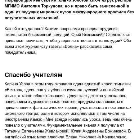
Наградой для неё стал не только золотой ключ из рук ректора
МГИМО Анатолия Торкунова, но и право быть зачисленной в
один из ведущих мировых вузов международного профиля без
вступительных испытаний.
Как ей это удалось? Какими вопросами проверял эрудицию
школьников бессменный ведущий Юрий Вяземский? Сколько книг
пришлось прочитать, чтобы уверенно отвечать в телестудии? Обо
всём этом журналисту газеты «Волна» рассказала сама
победительница.
Спасибо учителям
Карина Усова в этом году окончила одиннадцатый класс гимназии
«Вектор», здесь она углубленно изучала русский и английский
языки, а также обществознание. Девушка с детства увлекалась
написанием художественных текстов, придумывала сюжеты о
приключениях фантастических героев, участвовала в постановках
школьного театра, роли в котором исполнялись в том числе на
иностранном языке: «Мне всегда нравились уроки, ведь нам очень
повезло с учителями. Фундаментальные знания я получила от
Татьяны Евгеньевны Жевлаковой, Юлии Андреевны Божиновой. В
английский язык меня влюбила Елена Николаевна Коноваленко,