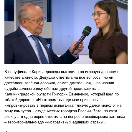
В полуфинале Карина дважды выходила на игровую дорожку в
качестве агониста. Девушка ответила на все вопросы, но ей
досталась зелёная дорожка, самая длительная, – по иронии
судьбы зеленоградку обогнал другой представитель
Калининградской области Григорий Евмененко, который шёл по
жёлтой дорожке: «На втором выходе мне пришлось
импровизировать в первом испытании: тяжело дался монолог на
тему кампусов – студенческих городков России. Зато, по сути
рискнув, я одна верно ответила на вопрос о швейцарских кантонах
– территориально-административных единицах страны».