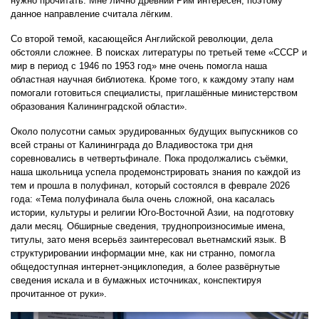
нужно прочитать. Мне лично древний Рим интересен, поэтому
данное направление считала лёгким.
Со второй темой, касающейся Английской революции, дела
обстояли сложнее. В поисках литературы по третьей теме «СССР и
мир в период с 1946 по 1953 год» мне очень помогла наша
областная научная библиотека. Кроме того, к каждому этапу нам
помогали готовиться специалисты, приглашённые министерством
образования Калининградской области».
Около полусотни самых эрудированных будущих выпускников со
всей страны от Калининграда до Владивостока три дня
соревновались в четвертьфинале. Пока продолжались съёмки,
наша школьница успела продемонстрировать знания по каждой из
тем и прошла в полуфинал, который состоялся в феврале 2026
года: «Тема полуфинала была очень сложной, она касалась
истории, культуры и религии Юго-Восточной Азии, на подготовку
дали месяц. Обширные сведения, труднопроизносимые имена,
титулы, зато меня всерьёз заинтересовал вьетнамский язык. В
структурировании информации мне, как ни странно, помогла
общедоступная интернет-энциклопедия, а более развёрнутые
сведения искала и в бумажных источниках, конспектируя
прочитанное от руки».