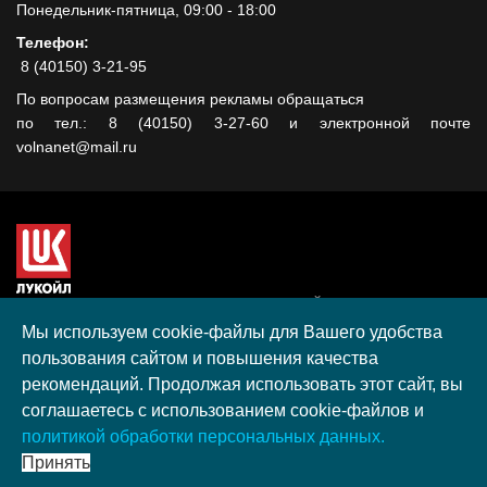
Понедельник-пятница, 09:00 - 18:00
Телефон:
8 (40150) 3-21-95
По вопросам размещения рекламы обращаться
по тел.: 8 (40150) 3-27-60 и электронной почте
volnanet@mail.ru
Сайт создан при поддержке ООО "ЛУКОЙЛ-КМН" на средства
гранта, полученного в рамках XIII Конкурса социальных и
Мы используем cookie-файлы для Вашего удобства
культурных проектов ПАО "ЛУКОЙЛ" на территории
пользования сайтом и повышения качества
Калининградской области в 2020 году
рекомендаций. Продолжая использовать этот сайт, вы
Согласие на обработку персональных данных
соглашаетесь с использованием cookie-файлов и
Разработка, поддержка и продвижение S-Media group
политикой обработки персональных данных.
© 2026 МАУ «Редакция общественно-политической газеты
Принять
«Волна»