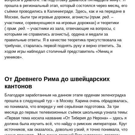
прошла в региональный этап, который состоялся через месяц, его
съёмки проводились в Калининграде. Здесь, как и на передаче в
Москве, были три игровые дорожки, агонисты (
прим. ред.
–
участники, соревнующиеся на игровых дорожках) и теоретики
(
прим. ред.
– участники из зала, отвечающие на вопросы, с
которыми не справились агонисты), ордена и медали за
правильные ответы. Я в качестве теоретика присутствовала на
трибунах, старалась первой поднять руку и верно ответить. За
ходом игры наблюдал столичный представитель «Умниц и
умников».
От Древнего Рима до швейцарских
кантонов
Благодаря заработанным на данном этапе орденам зеленоградка
прошла в следующий тур – в Москву. Карина очень обрадовалась,
но понимала, что впереди у неё серьёзная подготовка. За три
месяца до первых телевизионных съёмок школьница узнала темы:
«Первая тема носила название «От Тиберия до Нерона» – здесь я
должна была изучить всё, что найду о римских императорах. Круг
источников, как оказалось, довольно узкий, я точно понимала, что