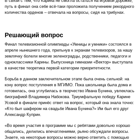
В связи с тем, что Карина не смогла остаться на игровой дорожке,
путь в финал она себе всё-таки проложила получением рекордного
количества орденов – отвечала на вопросы, сидя на трибунах.
Решающий вопрос
Финал телевизионной олимпиады «Умницы и умники» состоялся в
апреле нынешнего года, прильнув к экранам телевизоров, за нашу
землячку болели многие зеленоградцы, родственники, педагоги и
одноклассники Карины. Выпускница гимназии «Вектор» выступала
в качестве теоретика первой категории приоритетности.
Борьба в данном заключительном этапе была очень сильной: на
кону вопрос поступления в МГИМО. Пока школьница была дома и
готовилась, она углубилась в творчество Ивана Бунина, увлеклась
биографией Владимира Набокова. Триумфальную победу Карине
Усовой в финале принёс ответ на вопрос, который она знала точно:
«Кто был шафером на свадьбе Ивана Бунина?» Им был его друг
Александр Куприн.
«Во время участия в программе мы с ребятами довольно хорошо
общались, делились впечатлениями, рьяно обсуждали вопросы.
Знаете, на некоторые вопросы можно верно ответить с помощью