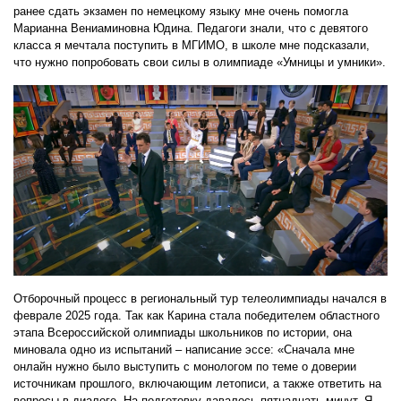
ранее сдать экзамен по немецкому языку мне очень помогла
Марианна Вениаминовна Юдина. Педагоги знали, что с девятого
класса я мечтала поступить в МГИМО, в школе мне подсказали,
что нужно попробовать свои силы в олимпиаде «Умницы и умники».
Отборочный процесс в региональный тур телеолимпиады начался в
феврале 2025 года. Так как Карина стала победителем областного
этапа Всероссийской олимпиады школьников по истории, она
миновала одно из испытаний – написание эссе: «Сначала мне
онлайн нужно было выступить с монологом по теме о доверии
источникам прошлого, включающим летописи, а также ответить на
вопросы в диалоге. На подготовку давалось пятнадцать минут. Я