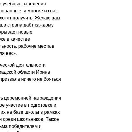
в учебные заведения.
рованные, и многие из вас
хотят получить. Желаю вам
аша страна даёт каждому
ткрывает новые
же в качестве
ьность, рабочие места в
ля вас».
ической деятельности
радской области Ирина
призвала ничего не бояться
сь церемонией награждения
ое участие в подготовке и
их на базе школы в рамках
 среди школьников. Также
ьма победителям и