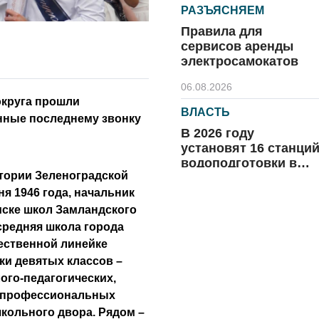
РАЗЪЯСНЯЕМ
Правила для
сервисов аренды
электросамокатов
06.08.2026
округа прошли
ВЛАСТЬ
нные последнему звонку
В 2026 году
установят 16 станци
водоподготовки в
стории Зеленоградской
посёлках области
06.08.2026
ня 1946 года, начальник
иске школ Замландского
ВЛАСТЬ
средняя школа города
Новый учебный год 
ественной линейке
готовность к
ки девятых классов –
отопительному
ого-педагогических,
сезону
06.08.2026
едпрофессиональных
кольного двора. Рядом –
РАЗЪЯСНЯЕМ