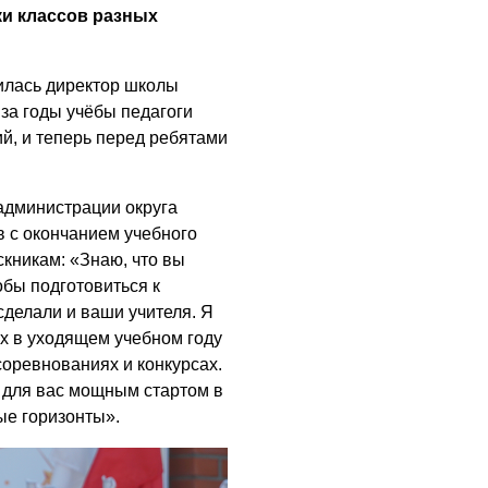
и классов разных
Где хранить
велосипед?
илась директор школы
06.08.2026
за годы учёбы педагоги
ОБРАТНАЯ СВЯЗЬ
й, и теперь перед ребятами
Администрация
онлайн
администрации округа
06.08.2026
 с окончанием учебного
скникам: «Знаю, что вы
ВЛАСТЬ
бы подготовиться к
День памяти и
сделали и ваши учителя. Я
«Симфония
народов»
их в уходящем учебном году
соревнованиях и конкурсах.
06.08.2026
 для вас мощным стартом в
ОБЩЕСТВО
ые горизонты».
Новый настил на
экотропе