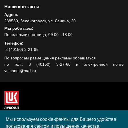
Наши контакты
Адрес:
238530, Зеленоградск, ул. Ленина, 20
Мы работаем:
Понедельник-пятница, 09:00 - 18:00
Телефон:
8 (40150) 3-21-95
По вопросам размещения рекламы обращаться
по тел.: 8 (40150) 3-27-60 и электронной почте
volnanet@mail.ru
Сайт создан при поддержке ООО "ЛУКОЙЛ-КМН" на средства
гранта, полученного в рамках XIII Конкурса социальных и
Мы используем cookie-файлы для Вашего удобства
культурных проектов ПАО "ЛУКОЙЛ" на территории
пользования сайтом и повышения качества