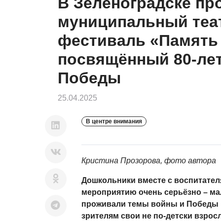
В Зеленоградске пр
муниципальный теа
фестиваль «Память 
посвящённый 80-ле
Победы
25.04.2025
В центре внимания
Кристина Прозорова, фото автора
Дошкольники вместе с воспитател
мероприятию очень серьёзно – м
проживали темы войны и Победы 
зрителям свои не по-детски взрос