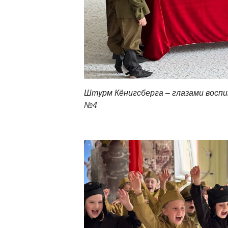
Штурм Кёнигсберга – глазами воспи
№4