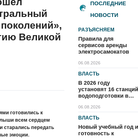
ошёл
ПОСЛЕДНИЕ
тральный
НОВОСТИ
поколений»,
РАЗЪЯСНЯЕМ
тию Великой
Правила для
сервисов аренды
электросамокатов
06.08.2026
ВЛАСТЬ
В 2026 году
установят 16 станци
водоподготовки в
посёлках области
06.08.2026
ями готовились к
ВЛАСТЬ
алыши всем сердцем
Новый учебный год 
и старались передать
готовность к
лые эмоции.