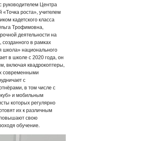
с руководителем Центра
 «Точка роста», учителем
иком кадетского класса
Ольга Трофимовна,
рочной деятельности на
, созданного в рамках
я школа» национального
ет в школе с 2020 года, он
, включая квадрокоптеры,
ых современными
рудничает с
тнёрами, в том числе с
-куб» и мобильным
исты которых регулярно
отовят их к различным
 повышают свою
роходя обучение.