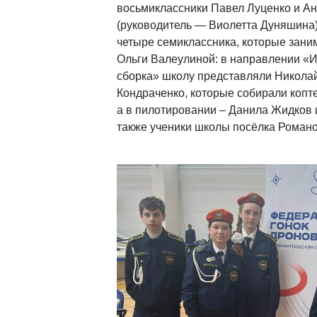
восьмиклассники Павел Луценко и А
(руководитель — Виолетта Дуняшина)
четыре семиклассника, которые зани
Ольги Валеулиной: в направлении «
сборка» школу представляли Никола
Кондраченко, которые собирали копт
а в пилотировании – Данила Жидков 
также ученики школы посёлка Романо