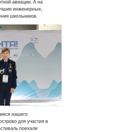
продолжается
тной авиации. А на
учшие инженерные,
04.08.2026
ения школьников.
СПОРТ
Программа Дня
физкультурника
04.08.2026
ЗЕМЛЯКИ
«Мы радовались, так
как видели результат
своего труда»
03.08.2026
О ЧЕМ ПИСАЛА ГАЗЕТА
По страницам
иеся нашего
архивных газет
острово для участия в
03.08.2026
естиваль поехали