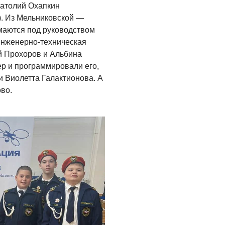
натолий Охапкин
. Из Мельниковской —
маются под руководством
Инженерно-техническая
й Прохоров и Альбина
ер и программировали его,
и Виолетта Галактионова. А
во.