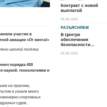
Контракт с новой
выплатой
05.08.2026
РАЗЪЯСНЯЕМ
иняли участие в
В Центре
обеспечения
ной авиации «От винта!»
безопасности
напомнили правила
лено школой посёлка
05.08.2026
безопасного отдыха
КУЛЬТУРА
инил порядка 400
Афиша
я наукой, технологиями и
Зеленоградска
04.08.2026
ния на практике,
РАЗЪЯСНЯЕМ
пытом и узнали много
 инженерно-спортивных
Борьба с
борщевиком
оздушных судов,