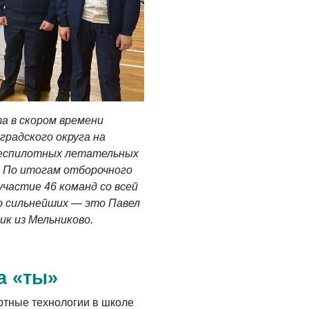
 в скором времени
радского округа на
беспилотных летательных
. По итогам отборочного
участие 4
6 команд со всей
о сильнейших — это Павел
ик из Мельниково.
на
«
ты»
отные технологии в школе