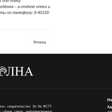
 под опеку
ебёнка – в отделе опеки и
ы по телефону: 8-40150-
Вперед
На
юз», свидетельство: Эл № ФС77-
Ад
в сфере связи, информационных