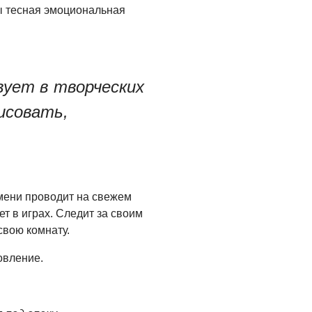
 тесная эмоциональная
вует в творческих
исовать,
мени проводит на свежем
ет в играх. Следит за своим
свою комнату.
овление.