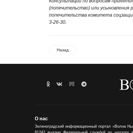
Консультации по вопросам принятия
(попечительство) или усыновления р
попечительства комитета соцзащит
3-26-30.
Назад
О нас
Зеленоградский информационный портал «Волна Нь
81242 выдано Федеральной службой по надзору 