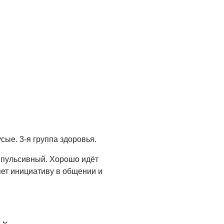
ОБЩЕСТВО
Новый настил на
экотропе
05.08.2026
ОБЩЕСТВО
Помощь бойцам
05.08.2026
ВЛАСТЬ
«Второй старт» для
усые. 3-я группа здоровья.
ветеранов СВО
мпульсивный. Хорошо идёт
05.08.2026
яет инициативу в общении и
РАЗЪЯСНЯЕМ
Контракт с новой
выплатой