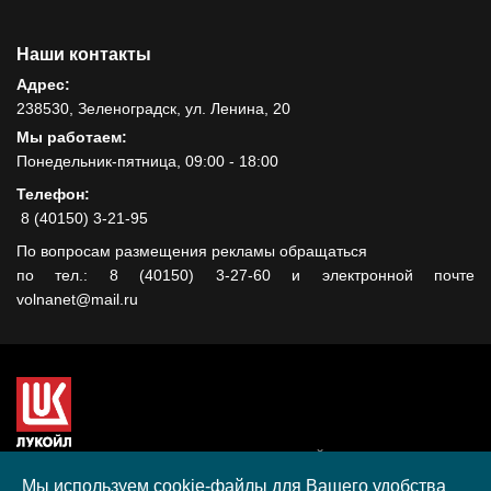
Наши контакты
Адрес:
238530, Зеленоградск, ул. Ленина, 20
Мы работаем:
Понедельник-пятница, 09:00 - 18:00
Телефон:
8 (40150) 3-21-95
По вопросам размещения рекламы обращаться
по тел.: 8 (40150) 3-27-60 и электронной почте
volnanet@mail.ru
Сайт создан при поддержке ООО "ЛУКОЙЛ-КМН" на средства
гранта, полученного в рамках XIII Конкурса социальных и
Мы используем cookie-файлы для Вашего удобства