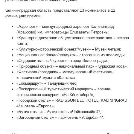
Калининградская область представляют 13 номинантов в 12
номинациях премии:
«Аэропорт»
–
международный аэропорт Калининград
(Храброво) им. императрицы Елизаветы Петровны;
«Культурно-досуговое общественное пространство»
–
остров
Канта;
«Культурно-исторический объект/музей»
–
Музей янтаря;
«Национальное блюдо/продукт»
–
строганина из пеламиды;
«Оздоровительный курорт»
–
город Зеленоградск;
«Природный объект»
–
национальный парк «Куршская коса»;
«Фестиваль/праздник»
–
международный фестиваль
классической музыки «Кантата»;
«Экомаршрут»
–
Танцующий лес;
«Экскурсионный туристический маршрут»
–
военно-
историческая экскурсия «На Кёнигсберг!»;
«Городской отель»
–
RADISSON BLU HOTEL, KALININGRAD
4* и отель «Европа»;
«Бутик-отель»
–
бутик-отель «Чайковский» 4*;
«Загородный отель»
–
парк-отель «Усадьба» 4*.