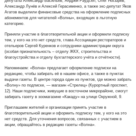
депутаты Александр Васильев, Андрей Раудсеп, Олег Носырев,
Александр Лунёв и Алексей Герасименко, а также экс-депутат Яков
Агатов выделили финансовые средства на оформление подписных
абонементов для читателей «Волны», входящих в льготную
категорию.
Приняли участие в благотворительной акции и оформили подписку
тем, у кого на это нет средств, глава Ассоциации рестораторов и
отельеров Сергей Куренков и сотрудники администрации округа
(особая признательность – отделу ЖКХ, строительства и
благоустройства и отделу бухгалтерского учёта и отчётности).
Напоминаем: «Волна» предлагает оформление подписки на
редакцию, чтобы забирать её в нашем офисе, а также в пунктах
выдачи газеты. В центре города один из пунктов, где можно забрать
«Волну» по подписке, — магазин «Стрелец» (Курортный проспект,
12). Наши подписчики, живущие в восточном микрорайоне, смогут
забирать газету в зоомагазине «Какаду» на улице Окружной, 9.
Приглашаем жителей и организации принять участие в
благотворительной акции и оформить подписку тем, у кого на это
нет средств. Для уточнения вопросов, связанных с участием в
акции, обращайтесь в редакцию газеты «Волна».