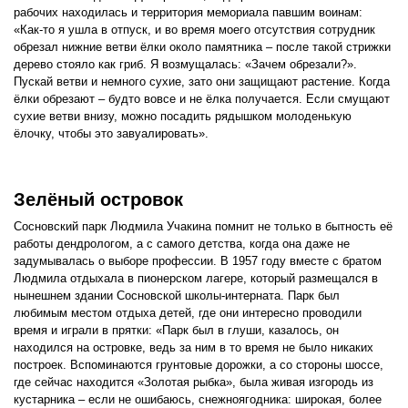
рабочих находилась и территория мемориала павшим воинам:
«Как-то я ушла в отпуск, и во время моего отсутствия сотрудник
обрезал нижние ветви ёлки около памятника – после такой стрижки
дерево стояло как гриб. Я возмущалась: «Зачем обрезали?».
Пускай ветви и немного сухие, зато они защищают растение. Когда
ёлки обрезают – будто вовсе и не ёлка получается. Если смущают
сухие ветви внизу, можно посадить рядышком молоденькую
ёлочку, чтобы это завуалировать».
Зелёный островок
Сосновский парк Людмила Учакина помнит не только в бытность её
работы дендрологом, а с самого детства, когда она даже не
задумывалась о выборе профессии. В 1957 году вместе с братом
Людмила отдыхала в пионерском лагере, который размещался в
нынешнем здании Сосновской школы-интерната. Парк был
любимым местом отдыха детей, где они интересно проводили
время и играли в прятки: «Парк был в глуши, казалось, он
находился на островке, ведь за ним в то время не было никаких
построек. Вспоминаются грунтовые дорожки, а со стороны шоссе,
где сейчас находится «Золотая рыбка», была живая изгородь из
кустарника – если не ошибаюсь, снежноягодника: широкая, более