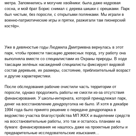
метра. Запомнились и могучие хвойники: была даже кедровая
сосна, и мой брат Борис снимал с дерева шишки с орешками. Парк
был чистым, без поросли, с открытыми полянками. Мы играли в
военно-патриотические игры и прятки, разжигали там пионерский
костёр».
Уже в девяностые годы Людмила Дмитриевна вернулась в этот
парк, чтобы провести таксацию древесных пород, эту работу она
выполняла вместе со специалистами из Охраны природы. В ходе
таксации зелёных насаждений специалисты фиксируют видовой
состав деревьев, их размеры, состояние, приблизительный возраст
и другие характеристики.
После обследования рабочие очистили часть территории от
поросли, однако продолжить работы не смогли из-за отсутствия
финансирования. У школы-интерната, которой принадлежал парк,
денег на восстановление дендроуголка не было. И хотя в декабре
1994 года было принято решение о передаче дендропарка в
ведомство участка благоустройства МП ЖКХ и выделении средств
на восстановительные работы, это так и осталось планами на
бумаге: финансирования не нашлось даже на проектные работы и
предварительные исследовательские изыскания…