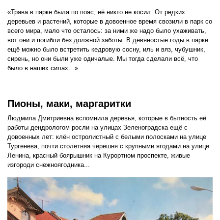
«Трава в парке была по пояс, её никто не косил. От редких
деревьев и растений, которые в довоенное время свозили в парк со
всего мира, мало что осталось: за ними же надо было ухаживать,
вот они и погибли без должной заботы. В девяностые годы в парке
ещё можно было встретить кедровую сосну, иль и вяз, чубушник,
сирень, но они были уже одичалые. Мы тогда сделали всё, что
было в наших силах…»
Пионы, маки, маргаритки
Людмила Дмитриевна вспомнила деревья, которые в бытность её
работы дендрологом росли на улицах Зеленоградска ещё с
довоенных лет: клён остролистный с белыми полосками на улице
Тургенева, почти столетняя черешня с крупными ягодами на улице
Ленина, красный боярышник на Курортном проспекте, живые
изгороди снежноягодника...