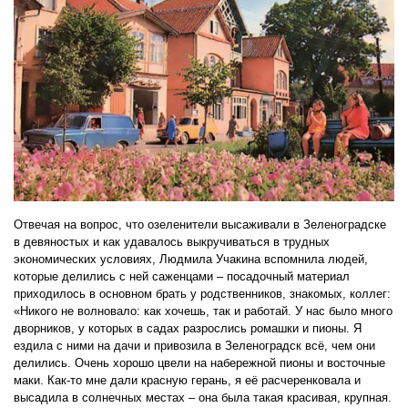
Отвечая на вопрос, что озеленители высаживали в Зеленоградске
в девяностых и как удавалось выкручиваться в трудных
экономических условиях, Людмила Учакина вспомнила людей,
которые делились с ней саженцами – посадочный материал
приходилось в основном брать у родственников, знакомых, коллег:
«Никого не волновало: как хочешь, так и работай. У нас было много
дворников, у которых в садах разрослись ромашки и пионы. Я
ездила с ними на дачи и привозила в Зеленоградск всё, чем они
делились. Очень хорошо цвели на набережной пионы и восточные
маки. Как-то мне дали красную герань, я её расчеренковала и
высадила в солнечных местах – она была такая красивая, крупная.