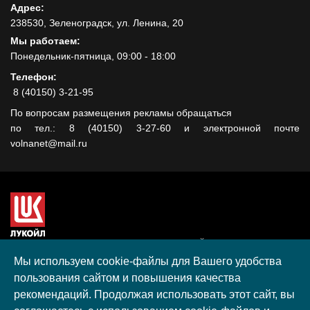
Адрес:
238530, Зеленоградск, ул. Ленина, 20
Мы работаем:
Понедельник-пятница, 09:00 - 18:00
Телефон:
8 (40150) 3-21-95
По вопросам размещения рекламы обращаться
по тел.: 8 (40150) 3-27-60 и электронной почте
volnanet@mail.ru
Сайт создан при поддержке ООО "ЛУКОЙЛ-КМН" на средства
гранта, полученного в рамках XIII Конкурса социальных и
Мы используем cookie-файлы для Вашего удобства
культурных проектов ПАО "ЛУКОЙЛ" на территории
пользования сайтом и повышения качества
Калининградской области в 2020 году
рекомендаций. Продолжая использовать этот сайт, вы
Согласие на обработку персональных данных