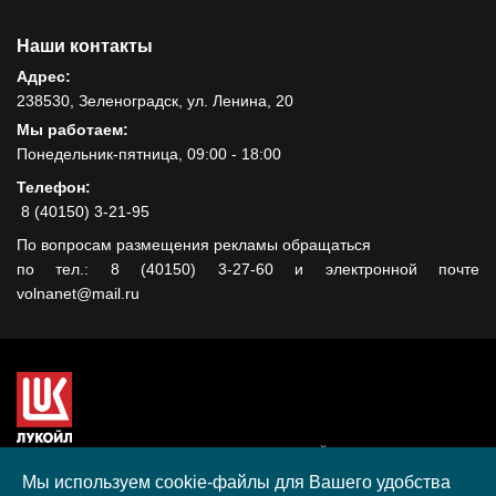
Наши контакты
Адрес:
238530, Зеленоградск, ул. Ленина, 20
Мы работаем:
Понедельник-пятница, 09:00 - 18:00
Телефон:
8 (40150) 3-21-95
По вопросам размещения рекламы обращаться
по тел.: 8 (40150) 3-27-60 и электронной почте
volnanet@mail.ru
Сайт создан при поддержке ООО "ЛУКОЙЛ-КМН" на средства
гранта, полученного в рамках XIII Конкурса социальных и
Мы используем cookie-файлы для Вашего удобства