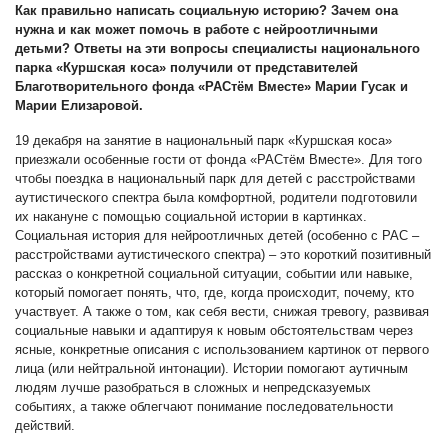
Как правильно написать социальную историю? Зачем она
нужна и как может помочь в работе с нейроотличными
детьми? Ответы на эти вопросы специалисты национального
парка «Куршская коса» получили от представителей
Благотворительного фонда «РАСтём Вместе» Марии Гусак и
Марии Елизаровой.
19 декабря на занятие в национальный парк «Куршская коса»
приезжали особенные гости от фонда «РАСтём Вместе». Для того
чтобы поездка в национальный парк для детей с расстройствами
аутистического спектра была комфортной, родители подготовили
их накануне с помощью социальной истории в картинках.
Социальная история для нейроотличных детей (особенно с РАС –
расстройствами аутистического спектра) – это короткий позитивный
рассказ о конкретной социальной ситуации, событии или навыке,
который помогает понять, что, где, когда происходит, почему, кто
участвует. А также о том, как себя вести, снижая тревогу, развивая
социальные навыки и адаптируя к новым обстоятельствам через
ясные, конкретные описания с использованием картинок от первого
лица (или нейтральной интонации). Истории помогают аутичным
людям лучше разобраться в сложных и непредсказуемых
событиях, а также облегчают понимание последовательности
действий.