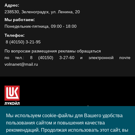
Адрес:
238530, Зеленоградск, ул. Ленина, 20
Мы работаем:
Понедельник-пятница, 09:00 - 18:00
Телефон:
8 (40150) 3-21-95
По вопросам размещения рекламы обращаться
по тел.: 8 (40150) 3-27-60 и электронной почте
volnanet@mail.ru
Сайт создан при поддержке ООО "ЛУКОЙЛ-КМН" на средства
гранта, полученного в рамках XIII Конкурса социальных и
Мы используем cookie-файлы для Вашего удобства
культурных проектов ПАО "ЛУКОЙЛ" на территории
пользования сайтом и повышения качества
Калининградской области в 2020 году
рекомендаций. Продолжая использовать этот сайт, вы
Согласие на обработку персональных данных