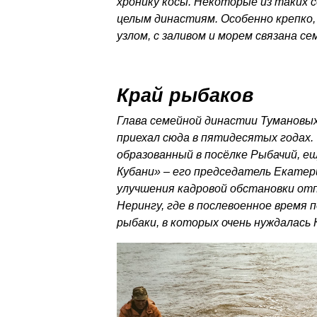
хронику косы. Некоторые из таких 
целым династиям. Особенно крепко,
узлом, с заливом и морем связана се
Край рыбаков
Глава семейной династии Тумановых
приехал сюда в пятидесятых годах. 
образованный в посёлке Рыбачий, е
Кубани» – его председатель Екатер
улучшения кадровой обстановки отп
Нерингу, где в послевоенное время
рыбаки, в которых очень нуждалась 