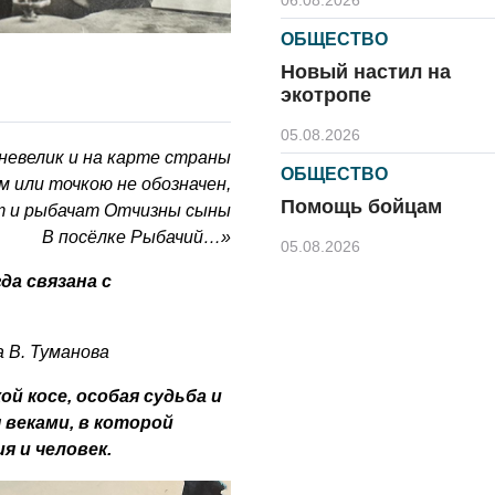
06.08.2026
ОБЩЕСТВО
Новый настил на
экотропе
05.08.2026
невелик и на карте страны
ОБЩЕСТВО
м или точкою не обозначен,
Помощь бойцам
 и рыбачат Отчизны сыны
В посёлке Рыбачий…»
05.08.2026
а связана с
ВЛАСТЬ
«Второй старт» для
ветеранов СВО
 В. Туманова
05.08.2026
ой косе, особая судьба и
РАЗЪЯСНЯЕМ
 веками, в которой
 и человек.
Контракт с новой
выплатой