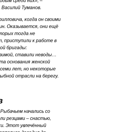
одым среди них», –
 Василий Туманов.
илловича, когда он своими
ин. Оказывается, они ещё
торых тогда не
, приступили к работе в
ой бригады:
 зимой, ставили неводы…
нта основания женской
семи лет, но некоторые
ыбной отрасли на берегу.
в
Рыбачьем начались со
ли резцами – снастью,
и. Этот увлечённый