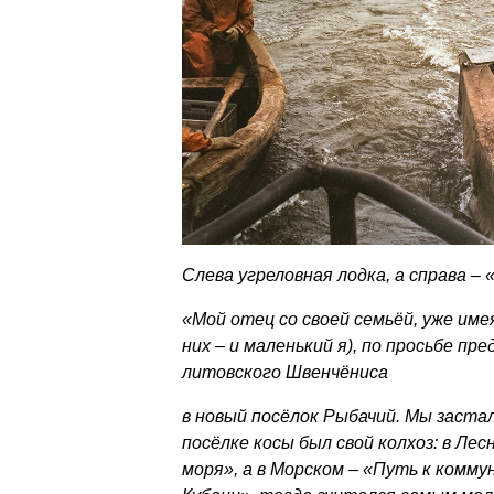
Слева угреловная лодка, а справа –
«Мой отец со своей семьёй, уже им
них – и маленький я), по просьбе пр
литовского Швенчёниса
в новый посёлок Рыбачий. Мы застал
посёлке косы был свой колхоз: в Лес
моря», а в Морском – «Путь к комму