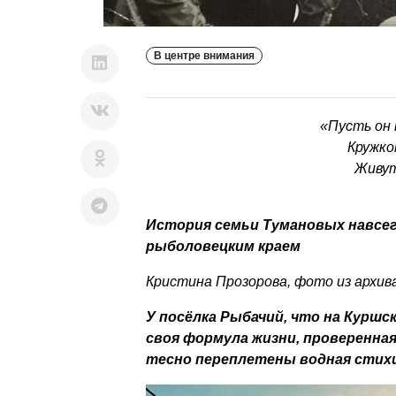
В центре внимания
«Пусть он 
Кружко
Живут
История семьи Тумановых навсегд
рыболовецким краем
Кристина Прозорова, фото из архива
У посёлка Рыбачий, что на Куршск
своя формула жизни, проверенная
тесно переплетены водная стихия