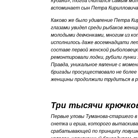
Кубани», тогда считался самым мол
вспоминает сын Петра Кирилловича
Каково же было удивление Петра Кир
глазами увидел среди рыбаков женщ
молодыми девчонками, многим из ко
исполнилось даже восемнадцати лет
составе первой женской рыболовецк
ремонтировали лодки, рубили лунки
Правда, уникальное явление с моме
бригады просуществовало не более 
женщины продолжили трудиться в р
Три тысячи крючко
Первые уловы Туманова-старшего в 
снетка и ерша, которого вытаскива
срабатывающей по принципу ловушк