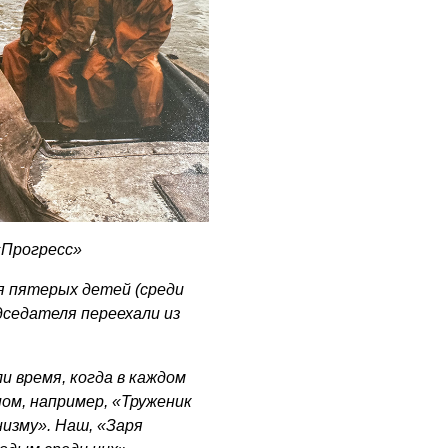
 «Прогресс»
ея пятерых детей (среди
едседателя переехали из
и время, когда в каждом
ном, например, «Труженик
низму». Наш, «Заря