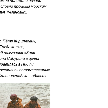
семей положили начало
 словно прочным морским
мья Тумановых.
, Пётр Кириллович,
Тогда колхоз,
щё назывался «Заря
ина Сабурина в целях
равилась в Ниду и
 поселились потомственные
Калининградская область.