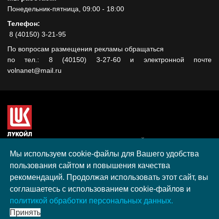
Понедельник-пятница, 09:00 - 18:00
Телефон:
8 (40150) 3-21-95
По вопросам размещения рекламы обращаться
по тел.: 8 (40150) 3-27-60 и электронной почте
volnanet@mail.ru
Сайт создан при поддержке ООО "ЛУКОЙЛ-КМН" на средства
гранта, полученного в рамках XIII Конкурса социальных и
Мы используем cookie-файлы для Вашего удобства
культурных проектов ПАО "ЛУКОЙЛ" на территории
пользования сайтом и повышения качества
Калининградской области в 2020 году
рекомендаций. Продолжая использовать этот сайт, вы
Согласие на обработку персональных данных
соглашаетесь с использованием cookie-файлов и
Разработка, поддержка и продвижение S-Media group
политикой обработки персональных данных.
© 2026 МАУ «Редакция общественно-политической газеты
Принять
«Волна»