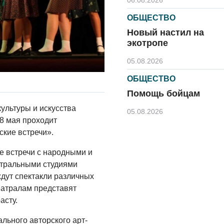
06.08.2026
ОБЩЕСТВО
Новый настил на
экотропе
05.08.2026
ОБЩЕСТВО
Помощь бойцам
ультуры и искусства
05.08.2026
о 8 мая проходит
ВЛАСТЬ
кие встречи».
«Второй старт» для
е встречи с народными и
ветеранов СВО
атральными студиями
05.08.2026
ждут спектакли различных
еатралам представят
РАЗЪЯСНЯЕМ
асту.
Контракт с новой
выплатой
льного авторского арт-