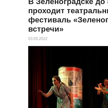
В Зеленоградске до 
проходит театраль
фестиваль «Зелено
встречи»
03.05.2022