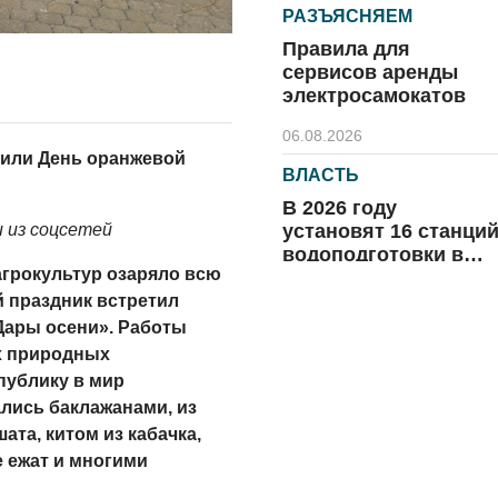
РАЗЪЯСНЯЕМ
Правила для
сервисов аренды
электросамокатов
06.08.2026
тили День оранжевой
ВЛАСТЬ
В 2026 году
установят 16 станци
 из соцсетей
водоподготовки в
агрокультур озаряло всю
посёлках области
06.08.2026
 праздник встретил
Дары осени». Работы
ВЛАСТЬ
их природных
Новый учебный год 
публику в мир
готовность к
лись баклажанами, из
отопительному
та, китом из кабачка,
сезону
06.08.2026
е ежат и многими
РАЗЪЯСНЯЕМ