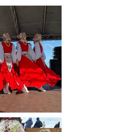
Где хранить
велосипед?
06.08.2026
ОБРАТНАЯ СВЯЗЬ
Администрация
онлайн
06.08.2026
ВЛАСТЬ
День памяти и
«Симфония
народов»
06.08.2026
ОБЩЕСТВО
Новый настил на
экотропе