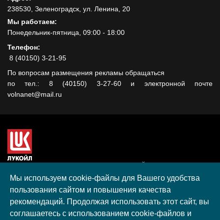
238530, Зеленоградск, ул. Ленина, 20
Мы работаем:
Понедельник-пятница, 09:00 - 18:00
Телефон:
8 (40150) 3-21-95
По вопросам размещения рекламы обращаться
по тел.: 8 (40150) 3-27-60 и электронной почте
volnanet@mail.ru
Сайт создан при поддержке ООО "ЛУКОЙЛ-КМН" на средства
гранта, полученного в рамках XIII Конкурса социальных и
Мы используем cookie-файлы для Вашего удобства
культурных проектов ПАО "ЛУКОЙЛ" на территории
пользования сайтом и повышения качества
Калининградской области в 2020 году
рекомендаций. Продолжая использовать этот сайт, вы
Согласие на обработку персональных данных
соглашаетесь с использованием cookie-файлов и
Разработка, поддержка и продвижение S-Media group