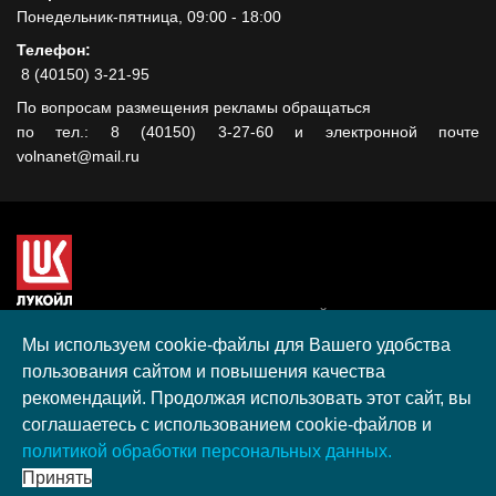
Понедельник-пятница, 09:00 - 18:00
Телефон:
8 (40150) 3-21-95
По вопросам размещения рекламы обращаться
по тел.: 8 (40150) 3-27-60 и электронной почте
volnanet@mail.ru
Сайт создан при поддержке ООО "ЛУКОЙЛ-КМН" на средства
гранта, полученного в рамках XIII Конкурса социальных и
Мы используем cookie-файлы для Вашего удобства
культурных проектов ПАО "ЛУКОЙЛ" на территории
пользования сайтом и повышения качества
Калининградской области в 2020 году
рекомендаций. Продолжая использовать этот сайт, вы
Согласие на обработку персональных данных
соглашаетесь с использованием cookie-файлов и
Разработка, поддержка и продвижение S-Media group
политикой обработки персональных данных.
© 2026 МАУ «Редакция общественно-политической газеты
Принять
«Волна»