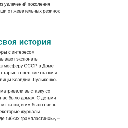
из увлечений поколения
ыши от жевательных резинок
своя история
уры с интересом
ызывают экспонаты
в атмосферу СССР в Доме
старые советские сказки и
евицы Клавдии Шульженко.
сматривали выставку со
у нас было дома». С детьми
и сказки, и им было очень
некоторые журналы
е гибких грампластинок»,
–