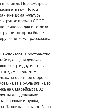
ля выставки. Пересмотрела
05.08.2026
аказывать там. Потом
траничке Дома культуры
и игрушки времён СССР.
она принесла для выставки
 игрушки, которым более
иру по нитке»,
–
рассказала
и экспонатов. Пространство
тей: куклы для девочек,
ающих игр и другие зоны,
с каждым предметом
чках, на обратной стороне
озаика за 1 рубль или на то
ка на батарейках за 32
 ленты для девчачьих
ка: ёлочные игрушки,
за. Также на выставке была