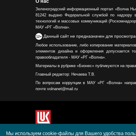
О нас
Зеленоградский информационный портал «Волна Нь
81242 выдано Федеральной службой по надзору 
технологий и массовых коммуникаций (Роскомнадзор)
МАУ «РГ «Волна».
Данный сайт не предназначен для просмотра
12+
Любое использование, либо копирование материалов
элементов дизайна и оформления допускается то
правообладателя - МАУ «РГ «Волна».
Материалы в рубрике «Бизнес» публикуются на прав
Главный редактор: Нечаева Т.В.
По вопросам коррупции в МАУ «РГ «Волна» напра
почте volnanet@mail.ru
Сайт создан при поддержке ООО "ЛУКОЙЛ-КМН" н
Мы используем cookie-файлы для Вашего удобства польз