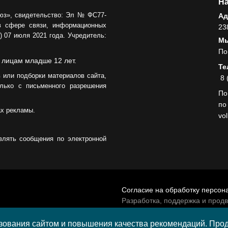
На
юз», свидетельство: Эл № ФС77-
Ад
в сфере связи, информационных
23
 07 июля 2021 года. Учредитель:
Мы
По
 лицам младше 12 лет.
Те
 или подборки материалов сайта,
8 
лько с письменного разрешения
По
по
ах рекламы.
vo
влять сообщения по электронной
Согласие на обработку персон
Разработка, поддержка и прод
© 2026 МАУ «Редакция общест
а средства гранта,
ования сайтом и повышения качества рекомендаций. Продо