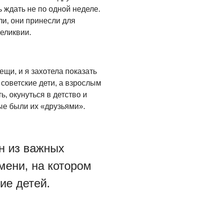
 ждать не по одной неделе.
Где хранить
и, они принесли для
велосипед?
еликвии.
06.08.2026
ОБРАТНАЯ СВЯЗЬ
Администрация
щи, и я захотела показать
онлайн
советские дети, а взрослым
, окунуться в детство и
06.08.2026
ые были их «друзьями».
ВЛАСТЬ
День памяти и
«Симфония
н из важных
народов»
мени, на котором
06.08.2026
ие детей.
ОБЩЕСТВО
Новый настил на
экотропе