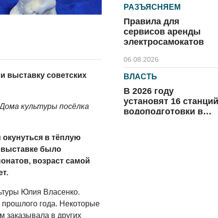
РАЗЪЯСНЯЕМ
Правила для
сервисов аренды
электросамокатов
06.08.2026
и выставку советских
ВЛАСТЬ
В 2026 году
установят 16 станци
 Дома культуры посёлка
водоподготовки в
посёлках области
06.08.2026
и окунуться в тёплую
ВЛАСТЬ
а выставке было
Новый учебный год 
онатов, возраст самой
готовность к
т.
отопительному
сезону
туры Юлия Власенко.
06.08.2026
я прошлого года. Некоторые
 заказывала в других
РАЗЪЯСНЯЕМ