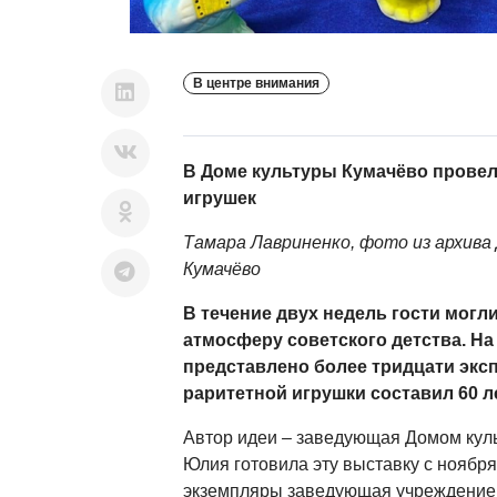
В центре внимания
В Доме культуры Кумачёво провел
игрушек
Тамара Лавриненко, фото из архива
Кумачёво
В течение двух недель гости могл
атмосферу советского детства. Н
представлено более тридцати эксп
раритетной игрушки составил 60 ле
Автор идеи
–
заведующая Домом куль
Юлия готовила эту выставку с ноябр
экземпляры заведующая учреждением