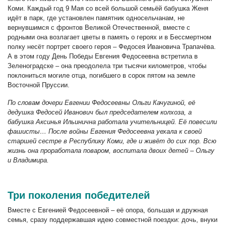
Коми. Каждый год 9 Мая со всей большой семьёй бабушка Женя
идёт в парк, где установлен памятник односельчанам, не
вернувшимся с фронтов Великой Отечественной, вместе с
родными она возлагает цветы в память о героях и в Бессмертном
полку несёт портрет своего героя – Федосея Ивановича Трапачёва.
А в этом году День Победы Евгения Федосеевна встретила в
Зеленоградске – она преодолела три тысячи километров, чтобы
поклониться могиле отца, погибшего в сорок пятом на земле
Восточной Пруссии.
По словам дочери Евгении Федосеевны Ольги Качугиной, её
дедушка Федосей Иванович был председателем колхоза, а
бабушка Аксинья Ильинична работала учительницей. Её повесили
фашисты… После войны Евгения Федосеевна уехала к своей
старшей сестре в Республику Ко
ми, где и живёт до сих пор. Всю
жизнь она проработала поваром, воспитала двоих детей – Ольгу
и Владимира.
Три поколения победителей
Вместе с Евгенией Федосеевной – её опора, большая и дружная
семья, сразу поддержавшая идею совместной поездки: дочь, внуки