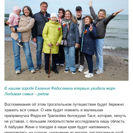
В нашем городе Евгения Федосеевна впервые увидела море.
Любимая семья – рядом
Воспоминания об этом трогательном путешествии будет бережно
хранить вся семья. О нём будет помнить и маленькая
праправнучка Федосея Трапачёва белокурая Тася, которая, ничуть
не уставая, с большим любопытством исследовала нашу область.
А бабушке Жене о поездке в наши края будет напоминать,
переливаясь на солнце, украшение из янтаря: растроганные этой