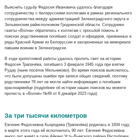
Выяснить судьбу Федосея Ивановича удалось благодаря
сотрудничеству с белорусскими коллегами в рамках регионального
сотрудничества между администрацией Зеленоградского округа и
Зельвенским райисполкомом Гродненской области. Сотрудники
газеты «Волна» обратились к коллегам с просьбой помочь в
поисках родственников погибших солдат и офицеров, призванных в
ряды Красной Армии из Белоруссии и захороненных на мемориале
павшим воинам в Зеленоградске.
В ходе кропотливой работы удалось пролить свет на историю
Федосея Трапачёва, погибшего 3 февраля 1945 года при взятии
Рудау (ныне посёлок Мельниково). Во время поисков выяснилось,
что были допущены ошибки при записи общих сведений, поэтому
родственники 78 лет не могли найти информацию о погибшем
красноармейце (подробнее об истории наших поисков вы можете
прочесть в «Волне» №49 от 8 декабря 2023 года).
За три тысячи километров
Евгения Федосеевна Кызродева (Трапачёва) родилась в 1934 году,
в марте этого года ей исполнилось 90 лет. Евгения Федосеевна
много лет живёт в селе Айкино Усть-Вымского района Республики