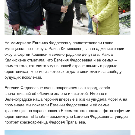
На мемориале Евгению Федосеевну приветствовали глава
муниципального округа Раиса Килинскене, глава администрации
округа Сергей Кошевой и зеленоградские депутаты. Раиса
Килинскене отметила, что Евгения Федосеевна и её семья –
пример того, как свято чтут в нашей стране память о родных
фронтовиках, многие из которых отдали свои жизни за свободу
будущих поколений.
Евгении Федосеевне очень понравился наш город, особо
впечатливший её обилием зелени и чистотой. Именно в
Зеленоградске наша героиня впервые в жизни увидела море! А на
променаде мы показали Евгении Федосеевне и её семье
трансляцию на экране нашего Бессмертного полка с фотографиями
фронтовиков. «Папа!» – воскликнула Евгения Федосеевна, увидев
портрет красноармейца Федосея Трапачёва.