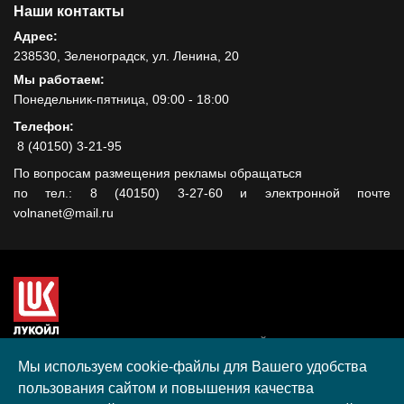
Наши контакты
Адрес:
238530, Зеленоградск, ул. Ленина, 20
Мы работаем:
Понедельник-пятница, 09:00 - 18:00
Телефон:
8 (40150) 3-21-95
По вопросам размещения рекламы обращаться
по тел.: 8 (40150) 3-27-60 и электронной почте
volnanet@mail.ru
Сайт создан при поддержке ООО "ЛУКОЙЛ-КМН" на средства
гранта, полученного в рамках XIII Конкурса социальных и
Мы используем cookie-файлы для Вашего удобства
культурных проектов ПАО "ЛУКОЙЛ" на территории
пользования сайтом и повышения качества
Калининградской области в 2020 году