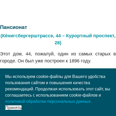
Пансионат
(Кёнигсбергерштрассе, 44 – Курортный проспект,
28)
Этот дом, 44, пожалуй, один из самых старых в
городе. Он был уже построен к 1896 году.
Долгое время на первом этаже работала табачная
Мы используем cookie-файлы для Вашего удобства
лавка, на верхних этажах размещался пансионат
пользования сайтом и повышения качества
Густава Старка, позже сменился владелец и
рекомендаций. Продолжая использовать этот сайт, вы
название. Пансионат стал называться «Камбала».
соглашаетесь с использованием cookie-файлов и
политикой обработки персональных данных.
Сейчас на первом этаже жилого дома располагается
Принять
местное отделение ЗАГСа.