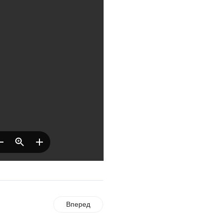
ОБЩЕСТВО
Новый настил на
экотропе
05.08.2026
ОБЩЕСТВО
Помощь бойцам
05.08.2026
ВЛАСТЬ
«Второй старт» для
ветеранов СВО
05.08.2026
РАЗЪЯСНЯЕМ
Контракт с новой
выплатой
Вперед