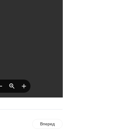
Где хранить
велосипед?
06.08.2026
ОБРАТНАЯ СВЯЗЬ
Администрация
онлайн
06.08.2026
ВЛАСТЬ
День памяти и
«Симфония
народов»
06.08.2026
ОБЩЕСТВО
Новый настил на
Вперед
экотропе