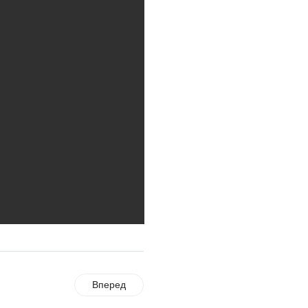
Где хранить
велосипед?
06.08.2026
ОБРАТНАЯ СВЯЗЬ
Администрация
онлайн
06.08.2026
ВЛАСТЬ
День памяти и
«Симфония
народов»
06.08.2026
ОБЩЕСТВО
Новый настил на
Вперед
экотропе