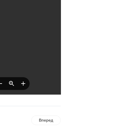
Где хранить
велосипед?
06.08.2026
ОБРАТНАЯ СВЯЗЬ
Администрация
онлайн
06.08.2026
ВЛАСТЬ
День памяти и
«Симфония
народов»
06.08.2026
ОБЩЕСТВО
Новый настил на
Вперед
экотропе