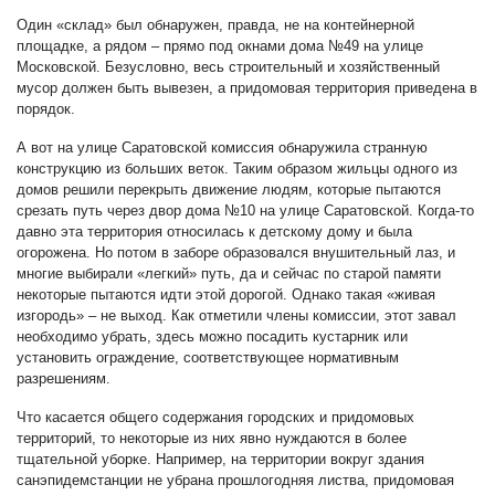
Один «склад» был обнаружен, правда, не на контейнерной
площадке, а рядом – прямо под окнами дома №49 на улице
Московской. Безусловно, весь строительный и хозяйственный
мусор должен быть вывезен, а придомовая территория приведена в
порядок.
А вот на улице Саратовской комиссия обнаружила странную
конструкцию из больших веток. Таким образом жильцы одного из
домов решили перекрыть движение людям, которые пытаются
срезать путь через двор дома №10 на улице Саратовской. Когда-то
давно эта территория относилась к детскому дому и была
огорожена. Но потом в заборе образовался внушительный лаз, и
многие выбирали «легкий» путь, да и сейчас по старой памяти
некоторые пытаются идти этой дорогой. Однако такая «живая
изгородь» – не выход. Как отметили члены комиссии, этот завал
необходимо убрать, здесь можно посадить кустарник или
установить ограждение, соответствующее нормативным
разрешениям.
Что касается общего содержания городских и придомовых
территорий, то некоторые из них явно нуждаются в более
тщательной уборке. Например, на территории вокруг здания
санэпидемстанции не убрана прошлогодняя листва, придомовая