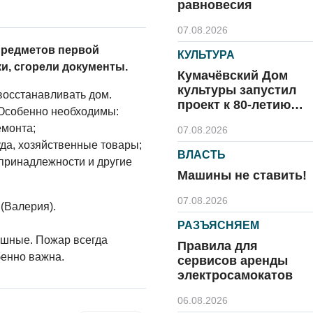
равновесия
07.08.2026
предметов первой
КУЛЬТУРА
и, сгорели документы.
Кумачёвский Дом
культуры запустил
восстанавливать дом.
проект к 80-летию
 Особенно необходимы:
области и посёлка
емонта;
07.08.2026
да, хозяйственные товары;
ВЛАСТЬ
 принадлежности и другие
Машины не ставить!
07.08.2026
 (Валерия).
РАЗЪЯСНЯЕМ
ушные. Пожар всегда
Правила для
бенно важна.
сервисов аренды
электросамокатов
06.08.2026