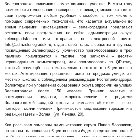
Зеленоградска принимают самое активное участие. В этом году
возможности голосования расширены как никогда, можно оставлять
свои предложения любым удобным способом, в том числе с
помощью современных технологий. Что касается актуальной во
время пандемии «дистанционки» – зеленоградцам предлагают
оставить свои предложения на сайте администрации округа
zelenogradsk.com или отправить по электронной почте:
Info@admzelenogradsk.ru
, отдать свой голос в соцсетях в группах,
посвящённых Зеленоградску (количество проголосовавших в трёх
пабликах приближается к тысяче, под записями – десятки
неравнодушных комментариев), или проголосовать по QR-коду,
который размещён на тематических плакатах в общественных
местах. Анкетирование проводится также на городских улицах и в
местных школах с соблюдением рекомендаций Роспотребнадзора.
Волонтёры при управлении образования округа опросили на улицах
Зеленоградска более 150 человек. Приняли участие в
анкетировании педагоги, старшеклассники и родители
Зеленоградской средней школы и гимназии «Вектор» – всего
полторы тысячи человек. Принимаются предложения горожан и в
редакции газеты «Волна» (ул. Ленина, 20).
Как рассказал замглавы администрации округа Павел Боровиков,
по итогам голосования общественности будет представлен полный
отчёт о прошедшем анкетировании – сколько человек приняли