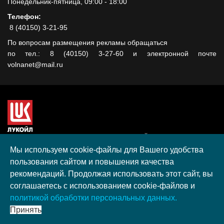
Понедельник-пятница, 09:00 - 18:00
Телефон:
8 (40150) 3-21-95
По вопросам размещения рекламы обращаться
по тел.: 8 (40150) 3-27-60 и электронной почте
volnanet@mail.ru
Сайт создан при поддержке ООО "ЛУКОЙЛ-КМН" на средства
гранта, полученного в рамках XIII Конкурса социальных и
Мы используем cookie-файлы для Вашего удобства
культурных проектов ПАО "ЛУКОЙЛ" на территории
пользования сайтом и повышения качества
Калининградской области в 2020 году
рекомендаций. Продолжая использовать этот сайт, вы
Согласие на обработку персональных данных
соглашаетесь с использованием cookie-файлов и
Разработка, поддержка и продвижение S-Media group
политикой обработки персональных данных.
© 2026 МАУ «Редакция общественно-политической газеты
Принять
«Волна»