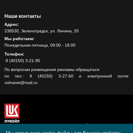
Наши контакты
Адрес:
238530, Зеленоградск, ул. Ленина, 20
Мы работаем:
Понедельник-пятница, 09:00 - 18:00
Телефон:
8 (40150) 3-21-95
По вопросам размещения рекламы обращаться
по тел.: 8 (40150) 3-27-60 и электронной почте
volnanet@mail.ru
Сайт создан при поддержке ООО "ЛУКОЙЛ-КМН" на средства
гранта, полученного в рамках XIII Конкурса социальных и