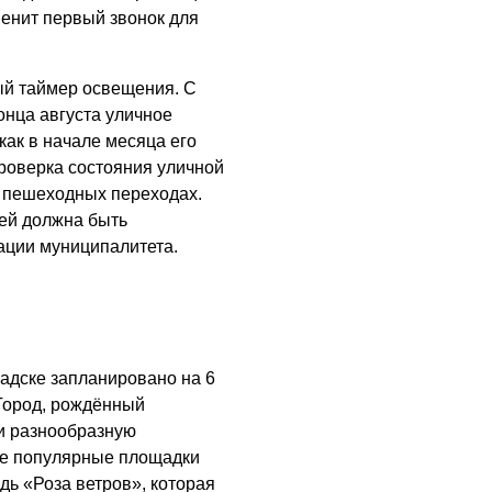
венит первый звонок для
ый таймер освещения. С
онца августа уличное
как в начале месяца его
проверка состояния уличной
и пешеходных переходах.
тей должна быть
рации муниципалитета.
адске запланировано на 6
«Город, рождённый
и разнообразную
ые популярные площадки
дь «Роза ветров», которая