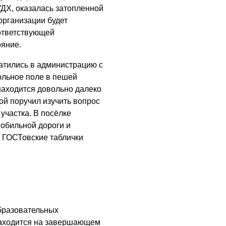
Администрация
УДХ, оказалась затопленной
онлайн
организации будет
06.08.2026
ответствующей
ояние.
ВЛАСТЬ
День памяти и
атились в администрацию с
«Симфония
ольное поле в пешей
народов»
находится довольно далеко
ой поручил изучить вопрос
06.08.2026
участка. В посёлке
ОБЩЕСТВО
обильной дороги и
Новый настил на
 ГОСТовские таблички
экотропе
05.08.2026
бразовательных
находится на завершающем