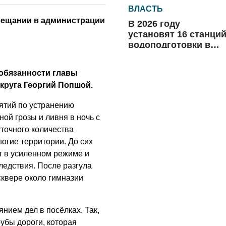
ВЛАСТЬ
вещании в администрации
В 2026 году
установят 16 станци
водоподготовки в
посёлках области
06.08.2026
обязанности главы
ВЛАСТЬ
круга Георгий Попшой.
Новый учебный год 
ятий по устранению
готовность к
отопительному
ой грозы и ливня в ночь с
сезону
уточного количества
06.08.2026
огие территории. До сих
РАЗЪЯСНЯЕМ
 в усиленном режиме и
едствия. После разгула
Где хранить
велосипед?
сквере около гимназии
06.08.2026
нием дел в посёлках. Так,
ОБРАТНАЯ СВЯЗЬ
убы дороги, которая