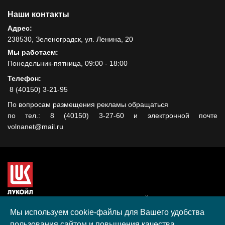
Наши контакты
Адрес:
238530, Зеленоградск, ул. Ленина, 20
Мы работаем:
Понедельник-пятница, 09:00 - 18:00
Телефон:
8 (40150) 3-21-95
По вопросам размещения рекламы обращаться
по тел.: 8 (40150) 3-27-60 и электронной почте
volnanet@mail.ru
Сайт создан при поддержке ООО "ЛУКОЙЛ-КМН" на средства
гранта, полученного в рамках XIII Конкурса социальных и
Мы используем cookie-файлы для Вашего удобства
культурных проектов ПАО "ЛУКОЙЛ" на территории
пользования сайтом и повышения качества