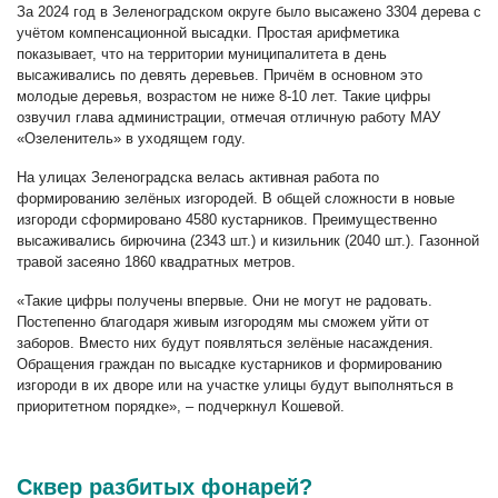
За 2024 год в Зеленоградском округе было высажено 3304 дерева с
учётом компенсационной высадки. Простая арифметика
показывает, что на территории муниципалитета в день
высаживались по девять деревьев. Причём в основном это
молодые деревья, возрастом не ниже 8-10 лет. Такие цифры
озвучил глава администрации, отмечая отличную работу МАУ
«Озеленитель» в уходящем году.
На улицах Зеленоградска велась активная работа по
формированию зелёных изгородей. В общей сложности в новые
изгороди сформировано 4580 кустарников. Преимущественно
высаживались бирючина (2343 шт.) и кизильник (2040 шт.). Газонной
травой засеяно 1860 квадратных метров.
«Такие цифры получены впервые. Они не могут не радовать.
Постепенно благодаря живым изгородям мы сможем уйти от
заборов. Вместо них будут появляться зелёные насаждения.
Обращения граждан по высадке кустарников и формированию
изгороди в их дворе или на участке улицы будут выполняться в
приоритетном порядке», – подчеркнул Кошевой.
Сквер разбитых фонарей?