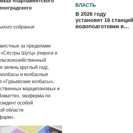
мках «парламентского
ВЛАСТЬ
леноградского
В 2026 году
установят 16 станци
водоподготовки в
ьного собрания
посёлках области
06.08.2026
звестные за пределами
ВЛАСТЬ
 «Сёстры Шутц» (пироги и
Новый учебный год 
сельскохозяйственный
готовность к
 зелень круглый год),
отопительному
 колбасы и колбасные
сезону
06.08.2026
я «Гурьевские колбасы»,
ественных марципановых и
РАЗЪЯСНЯЕМ
Поматти», экоферма по
Где хранить
езидент особой
велосипед?
ой области
06.08.2026
фарм».
ОБРАТНАЯ СВЯЗЬ