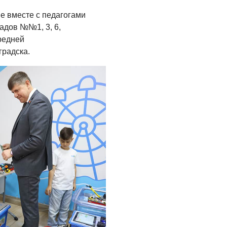
е вместе с педагогами
адов №№1, 3, 6,
редней
радска.