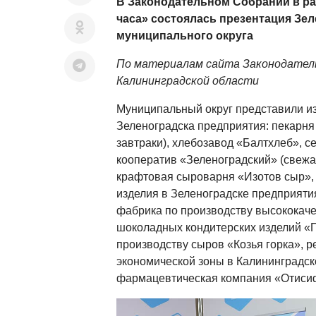
В
Законодательном Собрании в ра
часа» состоялась презентация Зе
муниципального округа
По материалам сайта Законодател
Калининградской области
Муниципальный округ представили и
Зеленоградска предприятия: пекарня
завтраки), хлебозавод «Балтхлеб», 
кооператив «Зеленоградский» (свежая
крафтовая сыроварня «Изотов сыр»,
изделия в Зеленоградске предприяти
фабрика по производству высококач
шоколадных кондитерских изделий «
производству сыров «Козья горка», р
экономической зоны в Калининградск
фармацевтическая компания «Отиси