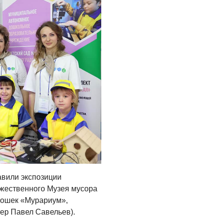
Администрация
онлайн
06.08.2026
ВЛАСТЬ
День памяти и
«Симфония
народов»
06.08.2026
ОБЩЕСТВО
Новый настил на
экотропе
05.08.2026
авили экспозиции
ожественного Музея мусора
кошек «Мурариум»,
тер Павел Савельев).