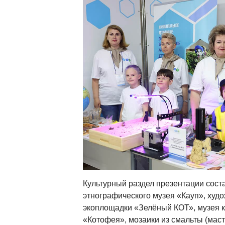
Культурный раздел презентации сост
этнографического музея «Кауп», худ
экоплощадки «Зелёный КОТ», музея 
«Котофея», мозаики из смальты (мас