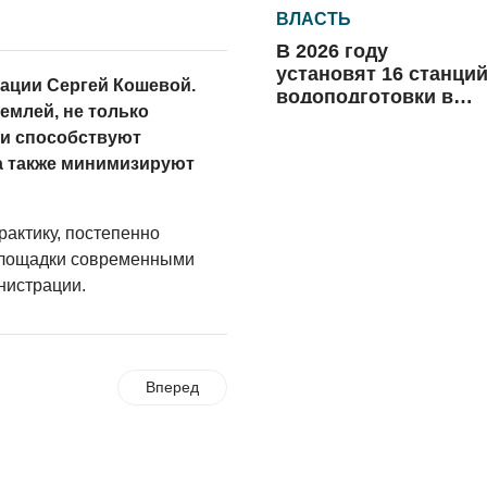
ВЛАСТЬ
В 2026 году
установят 16 станци
ации Сергей Кошевой.
водоподготовки в
емлей, не только
посёлках области
06.08.2026
 и способствуют
а также минимизируют
ВЛАСТЬ
Новый учебный год 
готовность к
рактику, постепенно
отопительному
площадки современными
сезону
нистрации.
06.08.2026
РАЗЪЯСНЯЕМ
Где хранить
велосипед?
Вперед
06.08.2026
ОБРАТНАЯ СВЯЗЬ