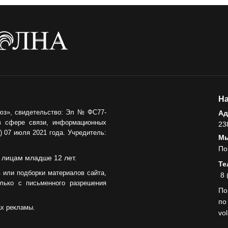
Администрация
онлайн
06.08.2026
ВЛАСТЬ
День памяти и
«Симфония
народов»
На
06.08.2026
юз», свидетельство: Эл № ФС77-
Ад
в сфере связи, информационных
ОБЩЕСТВО
23
 07 июля 2021 года. Учредитель:
Новый настил на
Мы
экотропе
По
 лицам младше 12 лет.
Те
05.08.2026
 или подборки материалов сайта,
8 
лько с письменного разрешения
По
по
ах рекламы.
vo