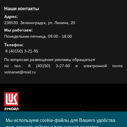
Наши контакты
Адрес:
238530, Зеленоградск, ул. Ленина, 20
Мы работаем:
Понедельник-пятница, 09:00 - 18:00
Телефон:
8 (40150) 3-21-95
По вопросам размещения рекламы обращаться
по тел.: 8 (40150) 3-27-60 и электронной почте
volnanet@mail.ru
Сайт создан при поддержке ООО "ЛУКОЙЛ-КМН" на средства
гранта, полученного в рамках XIII Конкурса социальных и
Мы используем cookie-файлы для Вашего удобства
культурных проектов ПАО "ЛУКОЙЛ" на территории