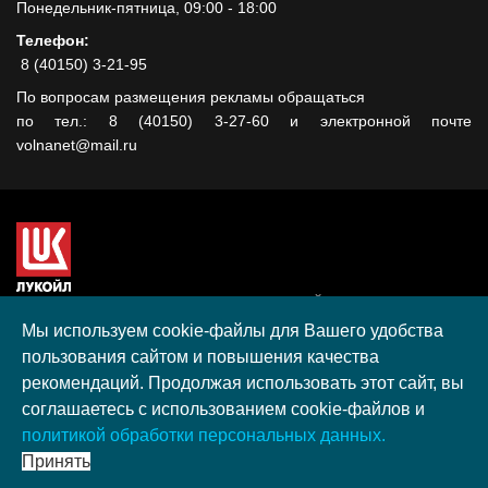
Понедельник-пятница, 09:00 - 18:00
Телефон:
8 (40150) 3-21-95
По вопросам размещения рекламы обращаться
по тел.: 8 (40150) 3-27-60 и электронной почте
volnanet@mail.ru
Сайт создан при поддержке ООО "ЛУКОЙЛ-КМН" на средства
гранта, полученного в рамках XIII Конкурса социальных и
Мы используем cookie-файлы для Вашего удобства
культурных проектов ПАО "ЛУКОЙЛ" на территории
пользования сайтом и повышения качества
Калининградской области в 2020 году
рекомендаций. Продолжая использовать этот сайт, вы
Согласие на обработку персональных данных
соглашаетесь с использованием cookie-файлов и
Разработка, поддержка и продвижение S-Media group
политикой обработки персональных данных.
© 2026 МАУ «Редакция общественно-политической газеты
Принять
«Волна»