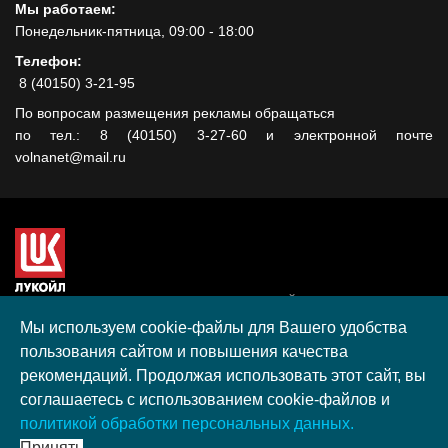
Мы работаем:
Понедельник-пятница, 09:00 - 18:00
Телефон:
8 (40150) 3-21-95
По вопросам размещения рекламы обращаться
по тел.: 8 (40150) 3-27-60 и электронной почте
volnanet@mail.ru
Сайт создан при поддержке ООО "ЛУКОЙЛ-КМН" на средства
гранта, полученного в рамках XIII Конкурса социальных и
Мы используем cookie-файлы для Вашего удобства
культурных проектов ПАО "ЛУКОЙЛ" на территории
пользования сайтом и повышения качества
Калининградской области в 2020 году
рекомендаций. Продолжая использовать этот сайт, вы
Согласие на обработку персональных данных
соглашаетесь с использованием cookie-файлов и
Разработка, поддержка и продвижение S-Media group
политикой обработки персональных данных.
© 2026 МАУ «Редакция общественно-политической газеты
Принять