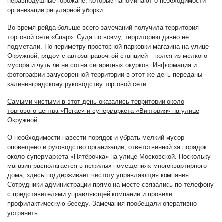
неравнодушные горожане, которые напоминают о необходимости
организации регулярной уборки.
Во время рейда больше всего замечаний получила территория
торговой сети «Спар». Судя по всему, территорию давно не
подметали. По периметру просторной парковки магазина на улице
Окружной, рядом с автозаправочной станцией – колея из мелкого
мусора и чуть ли не сотня сигаретных окурков. Информация и
фотографии замусоренной территории в этот же день переданы
калининградскому руководству торговой сети.
Самыми чистыми в этот день оказались территории около
торгового центра «Пегас» и супермаркета «Виктория» на улице
Окружной.
О необходимости навести порядок и убрать мелкий мусор
оповещено и руководство организации, ответственной за порядок
около супермаркета «Пятёрочка» на улице Московской. Поскольку
магазин располагается в нежилых помещениях многоквартирного
дома, здесь поддерживает чистоту управляющая компания.
Сотрудники администрации прямо на месте связались по телефону
с представителями управляющей компании и провели
профилактическую беседу. Замечания пообещали оперативно
устранить.