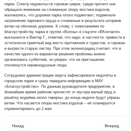
парка. Спектр недовольств горожан широк: среди прочего они
обращали внимание на сломанную опору мостика вздохов,
жаловались, что дорожки парка плохо подметают, подмечали
загрязнение паркового пруда и сломанные в результате штормов
ветви на обочинах дорожек. К слову, с пожеланиями по
благоустройству парка в группе «Волны» в соцсети «ВКонтакте»
высказался и Виктор Г., отметив, что надо, в частности, привести в
эстетически приятный вид место притяжения и туристов, и горожан
и выгрести старую листву. При этом зеленоградец считает, что в
качестве одного из вариантов решения проблемы можно
организовать субботник, он уверен, что на приглашение
откликнутся неравнодушные люди.
Сотрудники администрации округа зафиксировали недочёты в
городском парке и сразу передали информацию в МАУ
«Благоустройство». По данным руководителя предприятия, в
ближайшее время рабочие прочистят от мусора малый пруд и
решётку водоёма около таверны, до конца недели будут убраны
ветви. Что касается опоры мостика вздохов – её планируется
отремонтировать до 1 мая.
Назад
Вперед