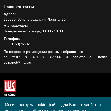
Наши контакты
Адрес:
238530, Зеленоградск, ул. Ленина, 20
Мы работаем:
Понедельник-пятница, 09:00 - 18:00
Телефон:
8 (40150) 3-21-95
По вопросам размещения рекламы обращаться
по тел.: 8 (40150) 3-27-60 и электронной почте
volnanet@mail.ru
Сайт создан при поддержке ООО "ЛУКОЙЛ-КМН" на средства
гранта, полученного в рамках XIII Конкурса социальных и
Мы используем cookie-файлы для Вашего удобства
культурных проектов ПАО "ЛУКОЙЛ" на территории
пользования сайтом и повышения качества