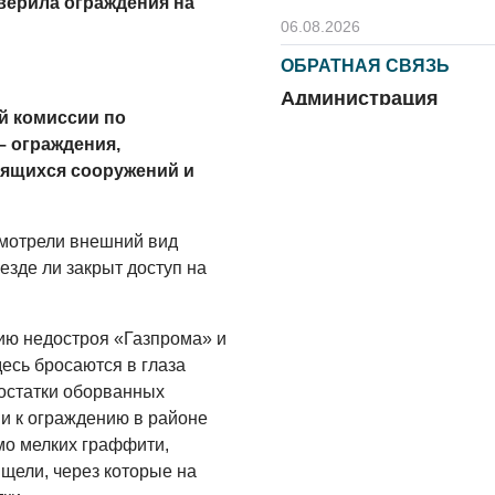
верила ограждения на
06.08.2026
ОБРАТНАЯ СВЯЗЬ
Администрация
й комиссии по
онлайн
– ограждения,
06.08.2026
оящихся сооружений и
ВЛАСТЬ
День памяти и
смотрели внешний вид
«Симфония
езде ли закрыт доступ на
народов»
06.08.2026
нию недостроя «Газпрома» и
ОБЩЕСТВО
десь бросаются в глаза
Новый настил на
остатки оборванных
экотропе
 и к ограждению в районе
о мелких граффити,
05.08.2026
щели, через которые на
ОБЩЕСТВО