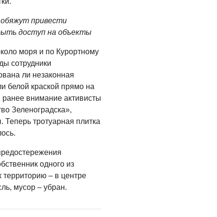
ки.
Помощь бойцам
 обяжут привести
05.08.2026
рыть доступ на объекты
ВЛАСТЬ
коло моря и по Курортному
«Второй старт» для
оды сотрудники
ветеранов СВО
ована ли незаконная
ли белой краской прямо на
05.08.2026
и ранее внимание активисты
РАЗЪЯСНЯЕМ
во Зеленоградска»,
Контракт с новой
. Теперь тротуарная плитка
выплатой
лось.
05.08.2026
предостережения
бственник одного из
 территорию – в центре
ль, мусор – убран.