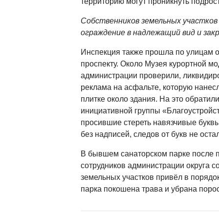
территорию могут проникнуть подрост
Собственников земельных участков
ограждение в надлежащий вид и зак
Инспекция также прошла по улицам о
проспекту. Около Музея курортной м
администрации проверили, ликвидир
реклама на асфальте, которую нанес
плитке около здания. На это обратил
инициативной группы «Благоустройст
просившие стереть навязчивые буквы
без надписей, следов от букв не оста
В бывшем санаторском парке после 
сотрудников администрации округа со
земельных участков привёл в порядок
парка покошена трава и убрана порос