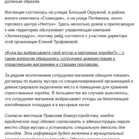
должным образом.
Инспекция состоялась на улицах Большой Окружной, в районе
жилого комплекса «Созвездие», и на улице Потёмкина, около
торгового центра «Нептун». Здесь несколько домов и прилегающую
к ним территорию обслуживает управляющая компания
«Зеленоградск», поэтому рейд состоялся с участием директора
этой организации Еленой Трофимовой.
«Куда вы выбрасываете свой мусор и картонные коробки?» – с
таким вопросом обращались сотрудники администрации к
управляющим магазинами и старшим продавцам.
За редким исключением сотрудники магазинов обещали показать
договоры по вывозу мусора со специализированной организацией и
демонстрировали выделенное место в помещении для хранения
спрессованных коробок. В большинстве же случаев выяснялось,
что сотрудники магазинов выбрасывают отходы на близлежащие
контейнерные площадки и в мусорные кески.
Согласно местным Правилам благоустройства, каждое
юридическое лицо обязано согласовать в администрации округа
место сбора мусора и установить специальную ёмкость для
отходов. Эта информация будет включена в муниципальный