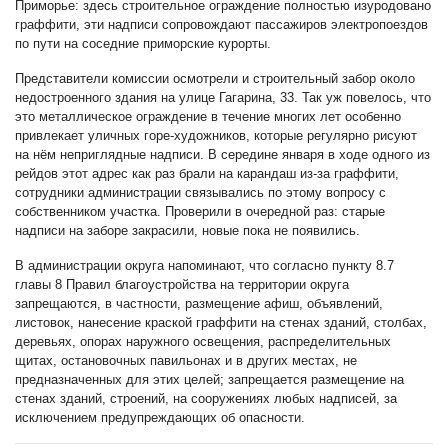
Приморье: здесь строительное ограждение полностью изуродовано
граффити, эти надписи сопровождают пассажиров электропоездов
по пути на соседние приморские курорты.
Представители комиссии осмотрели и строительный забор около
недостроенного здания на улице Гагарина, 33. Так уж повелось, что
это металлическое ограждение в течение многих лет особенно
привлекает уличных горе-художников, которые регулярно рисуют
на нём неприглядные надписи. В середине января в ходе одного из
рейдов этот адрес как раз брали на карандаш из-за граффити,
сотрудники администрации связывались по этому вопросу с
собственником участка. Проверили в очередной раз: старые
надписи на заборе закрасили, новые пока не появились.
В администрации округа напоминают, что согласно пункту 8.7
главы 8 Правил благоустройства на территории округа
запрещаются, в частности, размещение афиш, объявлений,
листовок, нанесение краской граффити на стенах зданий, столбах,
деревьях, опорах наружного освещения, распределительных
щитах, остановочных павильонах и в других местах, не
предназначенных для этих целей; запрещается размещение на
стенах зданий, строений, на сооружениях любых надписей, за
исключением предупреждающих об опасности.